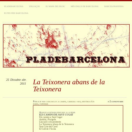
PLADEBARCELONA
ENLLAÇOS
EL MAPA DEL BLOG
MÉS ENLLÀ DE BARCELONA
BARCELONASFERA
RUTES PER BARCELONA
25
Dissabte
abr.
La Teixonera abans de la
2015
Teixonera
Publicat
per
cancowley
a
camins, carrers i vies
,
història d'un
≈
2 comentaris
barri
,
topònims
Aquesta entrada pertany a la sèrie
ELS CAMINS DE SANT CUGAT
Els camins a Sant Cugat
Andala i Farigola
Llacsalí o els penitents
La Teixonera abans de la Teixonera
Sant Crist del Camí
El Coll de l’Erola