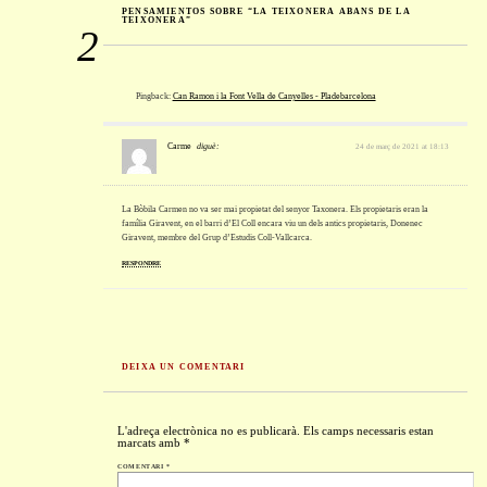
PENSAMIENTOS SOBRE “LA TEIXONERA ABANS DE LA
TEIXONERA”
2
Pingback:
Can Ramon i la Font Vella de Canyelles - Pladebarcelona
Carme
diguè:
24 de març de 2021 at 18:13
La Bòbila Carmen no va ser mai propietat del senyor Taxonera. Els propietaris eran la
família Giravent, en el barri d’El Coll encara viu un dels antics propietaris, Donenec
Giravent, membre del Grup d’Estudis Coll-Vallcarca.
RESPONDRE
DEIXA UN COMENTARI
L'adreça electrònica no es publicarà.
Els camps necessaris estan
marcats amb
*
COMENTARI
*