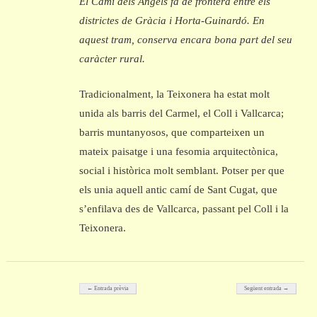
El Camí dels Àngels fa de frontera entre els
districtes de Gràcia i Horta-Guinardó. En
aquest tram, conserva encara bona part del seu
caràcter rural.
Tradicionalment, la Teixonera ha estat molt
unida als barris del Carmel, el Coll i Vallcarca;
barris muntanyosos, que comparteixen un
mateix paisatge i una fesomia arquitectònica,
social i històrica molt semblant. Potser per que
els unia aquell antic camí de Sant Cugat, que
s’enfilava des de Vallcarca, passant pel Coll i la
Teixonera.
Post navigation
← Entrada prèvia
Següent entrada →