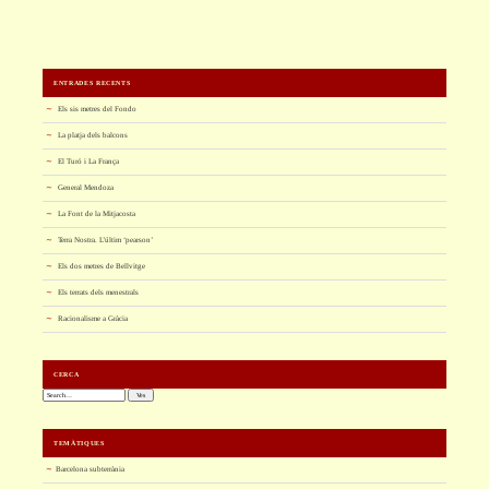
ENTRADES RECENTS
Els sis metres del Fondo
La platja dels balcons
El Turó i La França
General Mendoza
La Font de la Mitjacosta
Terra Nostra. L’últim ‘pearson’
Els dos metres de Bellvitge
Els terrats dels menestrals
Racionalisme a Gràcia
CERCA
Cerca:
TEMÀTIQUES
Barcelona subterrània