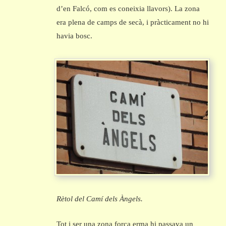
d’en Falcó, com es coneixia llavors). La zona
era plena de camps de secà, i pràcticament no hi
havia bosc.
Rètol del Camí dels Àngels.
Tot i ser una zona força erma hi passava un