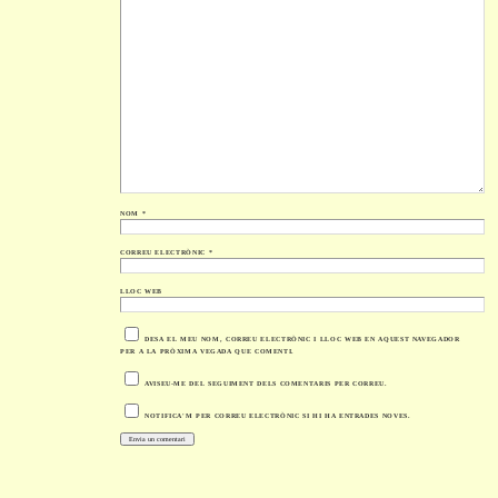
NOM
*
CORREU ELECTRÒNIC
*
LLOC WEB
DESA EL MEU NOM, CORREU ELECTRÒNIC I LLOC WEB EN AQUEST NAVEGADOR
PER A LA PRÒXIMA VEGADA QUE COMENTI.
AVISEU-ME DEL SEGUIMENT DELS COMENTARIS PER CORREU.
NOTIFICA'M PER CORREU ELECTRÒNIC SI HI HA ENTRADES NOVES.