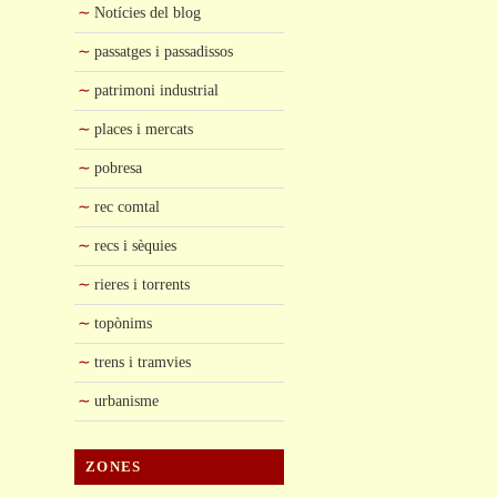
Notícies del blog
passatges i passadissos
patrimoni industrial
places i mercats
pobresa
rec comtal
recs i sèquies
rieres i torrents
topònims
trens i tramvies
urbanisme
ZONES