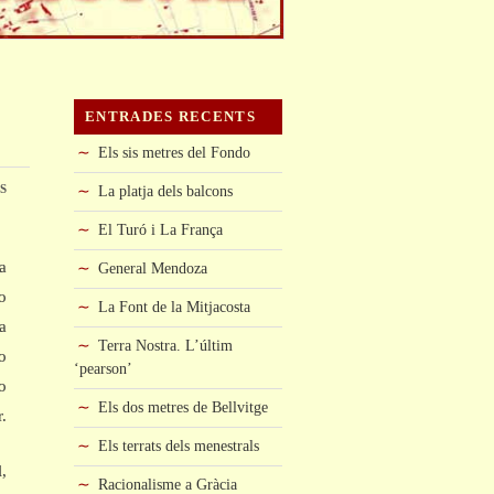
ENTRADES RECENTS
Els sis metres del Fondo
s
La platja dels balcons
El Turó i La França
a
General Mendoza
o
La Font de la Mitjacosta
a
Terra Nostra. L’últim
o
‘pearson’
o
Els dos metres de Bellvitge
.
Els terrats dels menestrals
l,
Racionalisme a Gràcia