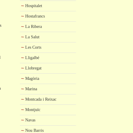
Hospitalet
Hostafrancs
s
La Ribera
La Salut
Les Corts
l
Lligalbé
Llobregat
Magòria
a
Marina
Montcada i Reixac
Montjuïc
Navas
Nou Barris