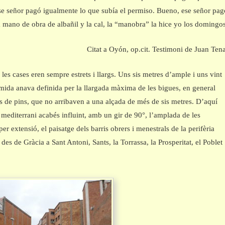
se señor pagó igualmente lo que subía el permiso. Bueno, ese señor pag
a mano de obra de albañil y la cal, la “manobra” la hice yo los domingos
Citat a Oyón, op.cit. Testimoni de Juan Tena
 les cases eren sempre estrets i llargs. Uns sis metres d’ample i uns vint
 mida anava definida per la llargada màxima de les bigues, en general
ns de pins, que no arribaven a una alçada de més de sis metres. D’aquí
 mediterrani acabés influint, amb un gir de 90°, l’amplada de les
 per extensió, el paisatge dels barris obrers i menestrals de la perifèria
 des de Gràcia a Sant Antoni, Sants, la Torrassa, la Prosperitat, el Poblet