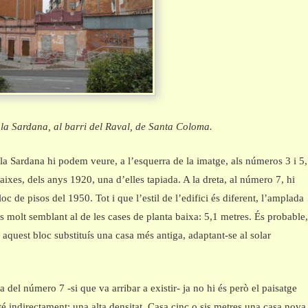
 la Sardana, al barri del Raval, de Santa Coloma.
 la Sardana hi podem veure, a l’esquerra de la imatge, als números 3 i 5,
aixes, dels anys 1920, una d’elles tapiada. A la dreta, al número 7, hi
c de pisos del 1950. Tot i que l’estil de l’edifici és diferent, l’amplada
 és molt semblant al de les cases de planta baixa: 5,1 metres. És probable
e aquest bloc substituís una casa més antiga, adaptant-se al solar
a del número 7 -si que va arribar a existir- ja no hi és però el paisatge
é indirectament: una alta densitat. Casa cinc o sis metres una casa nova