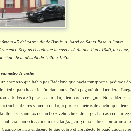
número 45 del carrer Alt de Banús, al barri de Santa Rosa, a Santa
amenet. Segons el cadastre la casa està datada l’any 1940, tot i que,
t, sigui de la dècada de 1920 o 1930.
e seis metro de ancho
 un carretero que había por Badalona que hacía transportes, pedimos do
 de piedra para hacer los fundamentos. Todo pagándolo el tendero. Lueg
on ladrillos a 80 pesetas el millar, bien barato era, ¿no? No se hizo casa
 un trocico de tres y medio de largo por seis metros de ancho que tiene e
olar tiene seis metros de ancho y veinticinco de largo. La casa con arreg
os hubiera tenido trece metros de larga, pero yo no la hice conforme a lo
. Cuando se hizo el diseño lo que cobró el arquitecto lo pagó aquel seño