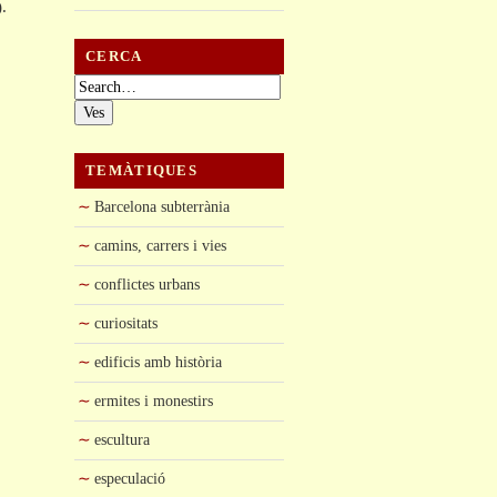
.
CERCA
Cerca:
TEMÀTIQUES
Barcelona subterrània
i
camins, carrers i vies
conflictes urbans
curiositats
edificis amb història
ermites i monestirs
escultura
especulació