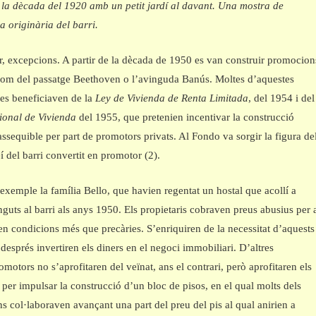
 la dècada del 1920 amb un petit jardí al davant. Una mostra de
ra originària del barri.
ar, excepcions. A partir de la dècada de 1950 es van construir promocion
com del passatge Beethoven o l’avinguda Banús. Moltes d’aquestes
es beneficiaven de la
Ley de Vivienda de Renta Limitada
, del 1954 i del
ional de Vivienda
del 1955, que pretenien incentivar la construcció
assequible per part de promotors privats. Al Fondo va sorgir la figura de
eí del barri convertit en promotor (2).
exemple la família Bello, que havien regentat un hostal que acollí a
guts al barri als anys 1950. Els propietaris cobraven preus abusius per 
en condicions més que precàries. S’enriquiren de la necessitat d’aquests
 després invertiren els diners en el negoci immobiliari. D’altres
omotors no s’aprofitaren del veïnat, ans el contrari, però aprofitaren els
s per impulsar la construcció d’un bloc de pisos, en el qual molts dels
ns col·laboraven avançant una part del preu del pis al qual anirien a