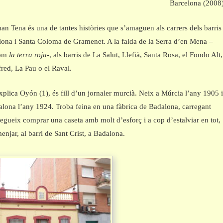
Barcelona (2008)
Juan Tena és una de tantes històries que s’amaguen als carrers dels barris
lona i Santa Coloma de Gramenet. A la falda de la Serra d’en Mena –
com
la terra roja
-, als barris de La Salut, Llefià, Santa Rosa, el Fondo Alt,
red, La Pau o el Raval.
plica Oyón (1), és fill d’un jornaler murcià. Neix a Múrcia l’any 1905 
alona l’any 1924. Troba feina en una fàbrica de Badalona, carregant
segueix comprar una caseta amb molt d’esforç i a cop d’estalviar en tot,
 menjar, al barri de Sant Crist, a Badalona.