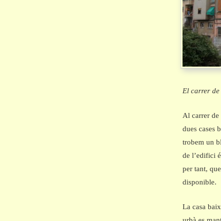
El carrer de
Al carrer de
dues cases b
trobem un blo
de l’edifici
per tant, qu
disponible.
La casa baix
urbà es mant