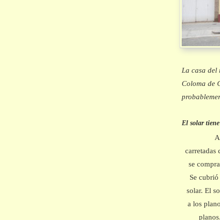
La casa del 
Coloma de Gr
probablemen
El solar tien
A
carretadas
se comprar
Se cubrió
solar. El s
a los plan
planos