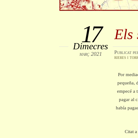
17
Els
Dimecres
Publicat
pe
març 2021
rieres i tor
Por mediac
pequeña, d
empecé a t
pagar al 
había paga
Citat 