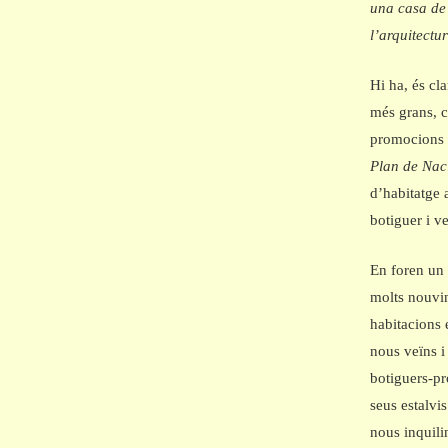
una casa de
l’arquitectu
Hi ha, és cl
més grans, 
promocions 
Plan de Nac
d’habitatge 
botiguer i v
En foren un 
molts nouvin
habitacions 
nous veïns i
botiguers-pr
seus estalvi
nous inquili