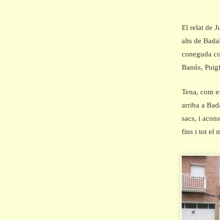
El relat de 
alts de Bada
coneguda 
Banús, Puigf
Tena, com ex
arriba a Bad
sacs, i acon
fins i tot el