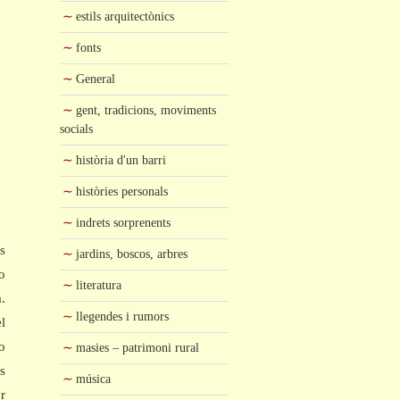
estils arquitectònics
fonts
General
gent, tradicions, moviments
socials
història d'un barri
històries personals
indrets sorprenents
s
jardins, boscos, arbres
o
literatura
.
llegendes i rumors
l
lo
masies – patrimoni rural
s
música
r