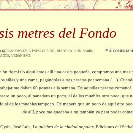
 sis metres del Fondo
r
@cancowley
a
especulació
,
història d'un barri
,
≈
2 comentari
rents
,
urbanisme
ión de mi tío alquilamos allí una casita pequeña, compramos una mesit
os sillas y una cama, pagándolas a tres pesetas por semana (…). Cuand
rabajar me daban 60 pesetas a la semana. De aquellas pesetas comencé 
casero un poco, al panadero un poco, al de los muebles otro poco, que n
do al de los muebles tampoco. De manera que un poco de aquí otro poc
de allí, poco me quedaba a mi también ya para poder comer
a Oyón, José Luís,
La quiebra de la ciudad popular
, Ediciones del Serba