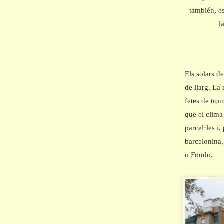
también, e
l
Els solars de
de llarg. La
fetes de tro
que el clima
parcel·les i,
barcelonina,
o Fondo.