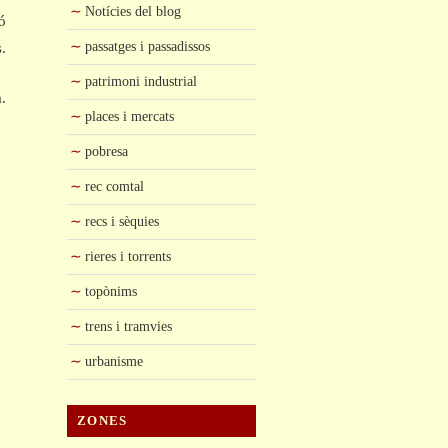
Notícies del blog
ó
passatges i passadissos
.
patrimoni industrial
.
places i mercats
pobresa
rec comtal
recs i sèquies
rieres i torrents
topònims
trens i tramvies
urbanisme
ZONES