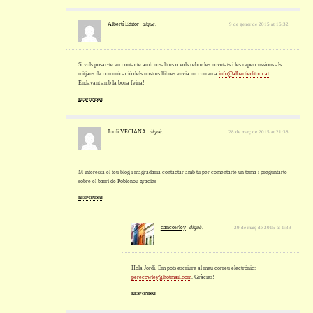
Albertí Editor
diguè:
9 de gener de 2015 at 16:32
Si vols posar-te en contacte amb nosaltres o vols rebre les novetats i les repercussions als
mitjans de comunicació dels nostres llibres envia un correu a
info@albertieditor.cat
Endavant amb la bona feina!
RESPONDRE
Jordi VECIANA
diguè:
28 de març de 2015 at 21:38
M interessa el teu blog i magradaria contactar amb tu per comentarte un tema i preguntarte
sobre el barri de Poblenou gracies
RESPONDRE
cancowley
diguè:
29 de març de 2015 at 1:39
Hola Jordi. Em pots escriure al meu correu electrònic:
perecowley@hotmail.com
. Gràcies!
RESPONDRE