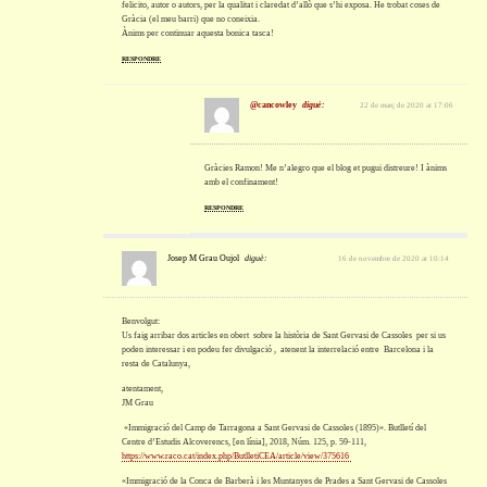
felicito, autor o autors, per la qualitat i claredat d’allò que s’hi exposa. He trobat coses de
Gràcia (el meu barri) que no coneixia.
Ànims per continuar aquesta bonica tasca!
RESPONDRE
@cancowley
diguè:
22 de març de 2020 at 17:06
Gràcies Ramon! Me n’alegro que el blog et pugui distreure! I ànims
amb el confinament!
RESPONDRE
Josep M Grau Oujol
diguè:
16 de novembre de 2020 at 10:14
Benvolgut:
Us faig arribar dos articles en obert sobre la història de Sant Gervasi de Cassoles per si us
poden interessar i en podeu fer divulgació , atenent la interrelació entre Barcelona i la
resta de Catalunya,
atentament,
JM Grau
«Immigració del Camp de Tarragona a Sant Gervasi de Cassoles (1895)». Butlletí del
Centre d’Estudis Alcoverencs, [en línia], 2018, Núm. 125, p. 59-111,
https://www.raco.cat/index.php/ButlletiCEA/article/view/375616
«Immigració de la Conca de Barberà i les Muntanyes de Prades a Sant Gervasi de Cassoles