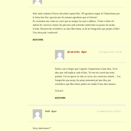
Estic molt contenta d’haver descobert aquest bloc. M’agradaria seguir-lo! Enhorabona per
la feina ben feta i gracies per les estones agradoses que m’ofereix!
Es certament una ciutat en canvi que no sempre ha anat a millorar. Trobo a faltar els
indrets de conversa veinal i les placetes amb arbredes ombrivoles on passar les tardes
d’estiu. Hauriem de reivindicar un altre Barcelona, la de les fotografies que penjes al bloc!
Una abraçada i endavant!
RESPONDRE
@cancowley
diguè:
9 de març de 2017 at 8:56
Dolors, me n’alegro que t’agradi. Comparteixo el que dius, i és la
idea que vull explicar amb el bloc. No tots els canvis han estat
positius. Cal recuperar la vida al carrer, les converses veïnals… Les
fotografies que penjo, les penjo justament pel que dius, per
reivindicar que Barcelona podria ser també d’una altra manera.
Gràcies!
RESPONDRE
Jordi
diguè:
15 d'abril de 2017 at 20:22
força interessant !!