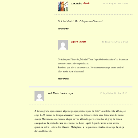
cancowley
diguè:
21 de maig de 2016 at 9:18
Gràcies Mireia! Me n’alegro que t’interessi!
RESPONDRE
@pere
diguè:
29 de juny de 2016 at 14:28
Gràcies per l’interès, Mireia! Tens l’opció de subscriure’t a les noves
entrades que anirem publicant.
Perdona per trigar en contestar. Hem estat un temps sense tenir el
blog actiu. Ara hi tornem!
RESPONDRE
Jordi Marin Prades
diguè:
10 de juliol de 2016 at 17:10
A la fotografía que apareix al principi, que porta co peu de foto “Can Robacols, al Clot, als
anys 1970, carrer de Josepa Massanés” no es de tot correcta la seva hubicació. El carrer
Josepa Massanés es certament el que es veu al fondo, pero el que hia el grup de dones
assegudes a la porta de casa es el carrer de Lluís Rigalt. Aquest carrer sense sortida
quedaba entre Historiador Maians i Mataplana, a l’espai que actualmente ocupa la plaça
de Can Robacols.