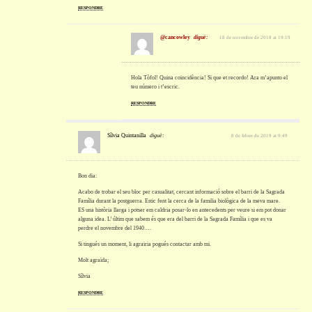
RESPONDRE
@cancowley
diguè:
18 de novembre de 2018 at 19:19
Hola Tòfol! Quina coincidència! Si que et recordo! Ara m’apunto el
teu número i t’escric.
RESPONDRE
Sílvia Quintanilla
diguè:
8 de febrer de 2019 at 9:49
Bon dia:
Acabo de trobar el seu bloc per casualitat, cercant informació sobre el barri de la Sagrada
Família durant la postguerra. Estic fent la cerca de la familia biològica de la meva mare.
ES una història llarga i potser em caldria posar-lo en antecedents per veure si em pot donar
alguna idea. L’ últim que sabem és que era del barri de la Sagrada Família i que es va
perdre el novembre del 1940….
Si tingués un moment, li agrairia pogués contactar amb mi.
Molt agraïda;
Sílvia
RESPONDRE