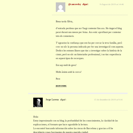
@cancowley
diguè:
9 d'agost de 2019 at 14:46
Bona tarda Sílvia,
d’entrada perdona que no t’hagi contestat fins ara. He tingut el blog
parat durant uns mesos per feina. Ara estic aprofitant per contestar
tots els comentaris.
T’agraeixo la confiança que em fas per cercar la teva família, però
crec no sóc la persona indicada per fer una investigació com aquesta.
Dedico les estones lliures que tinc a investigar sobre la història de la
ciutat, però no sóc un historiador professional, i no tinc experiència
en aquest tipus de recerques.
Em sap molt de greu!
Molts ànims amb la cerca!
Pere
RESPONDRE
Jorge Larena
diguè:
15 de desembre de 2019 at 9:16
Hola:
Estoy impresionado con su blog; la profundidad de los conocimientos, la claridad de las
explicaciones, el formato que hace agradable la lectura.
Lo encontré buscando información sobre las rieras de Barcelona y gracias a él he
descubierto cosas fascinantes de nuestra querida ciudad.