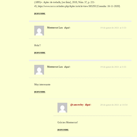
(1895)». Aplec de treballs, [en línia], 2019, Núm. 37, p. 221-
45, https://www.raco.cat/index.php/Aplec/article/view/365293 [Consulta: 16-11-2020].
RESPONDRE
Montserrat Lau
diguè:
19 de gener de 2021 at 3:53
Hola!!
RESPONDRE
Montserrat Lau
diguè:
19 de gener de 2021 at 3:55
Muy interesante
RESPONDRE
@cancowley
diguè:
28 de gener de 2021 at 14:54
Gràcies Montserrat!
RESPONDRE