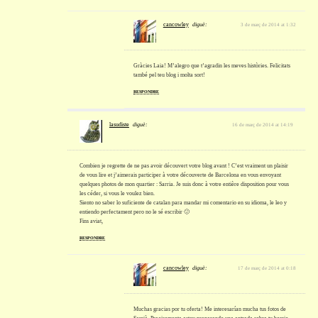
cancowley
diguè:
3 de març de 2014 at 1:32
Gràcies Laia! M’alegro que t’agradin les meves històries. Felicitats
també pel teu blog i molta sort!
RESPONDRE
lasudiste
diguè:
16 de març de 2014 at 14:19
Combien je regrette de ne pas avoir découvert votre blog avant ! C’est vraiment un plaisir
de vous lire et j’aimerais participer à votre découverte de Barcelona en vous envoyant
quelques photos de mon quartier : Sarria. Je suis donc à votre entière disposition pour vous
les céder, si vous le voulez bien.
Siento no saber lo suficiente de catalan para mandar mi comentario en su idioma, le leo y
entiendo perfectament pero no le sé escribir 🙁
Fins aviat,
RESPONDRE
cancowley
diguè:
17 de març de 2014 at 0:18
Muchas gracias por tu oferta! Me interesarían mucha tus fotos de