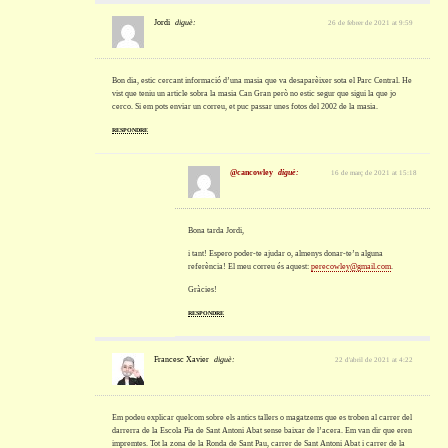
Jordi
diguè:
26 de febrer de 2021 at 9:59
Bon dia, estic cercant informació d’una masia que va desaparèixer sota el Parc Central. He
vist que teniu un article sobra la masia Can Gran però no estic segur que sigui la que jo
cerco. Si em pots enviar un correu, et puc passar unes fotos del 2002 de la masia.
RESPONDRE
@cancowley
diguè:
16 de març de 2021 at 15:18
Bona tarda Jordi,
i tant! Espero poder-te ajudar o, almenys donar-te’n alguna
referència! El meu correu és aquest:
perecowley@gmail.com
.
Gràcies!
RESPONDRE
Francesc Xavier
diguè:
22 d'abril de 2021 at 4:22
Em podeu explicar quelcom sobre els antics tallers o magatzems que es troben al carrer del
darrerra de la Escola Pia de Sant Antoni Abat sense baixar de l’acera. Em van dir que eren
impremtes. Tot la zona de la Ronda de Sant Pau, carrer de Sant Antoni Abat i carrer de la