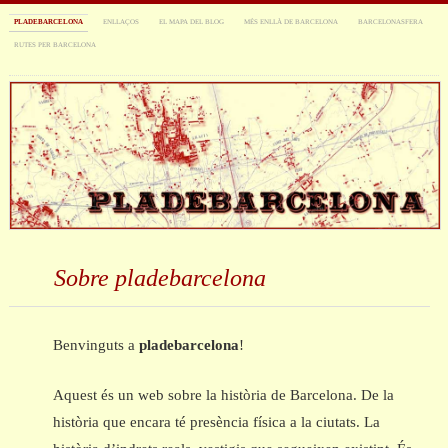
PLADEBARCELONA
ENLLAÇOS
EL MAPA DEL BLOG
MÉS ENLLÀ DE BARCELONA
BARCELONASFERA
RUTES PER BARCELONA
Sobre pladebarcelona
Benvinguts a
pladebarcelona
!
Aquest és un web sobre la història de Barcelona. De la
història que encara té presència física a la ciutats. La