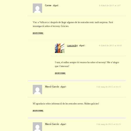
Carme
diguè:
9 d'abril de 2015 at 1:07
Visc a Vallcarca i després de llegir algunes de les entrades estic molt sorpresa. Faré
investigació sobre el terreny. Gràcies.
RESPONDRE
cancowley
diguè:
9 d'abril de 2015 at 10:43
I tant, el millor sempre és veureu-ho sobre el terreny! Me n’alegro
que t’interessi!
RESPONDRE
Mercè Garcés
diguè:
3 de maig de 2015 at 16:15
M’agradaria rebre informació de les entrades noves. Moltes gràcies!
RESPONDRE
Mercè Garcés
diguè:
3 de maig de 2015 at 16:15