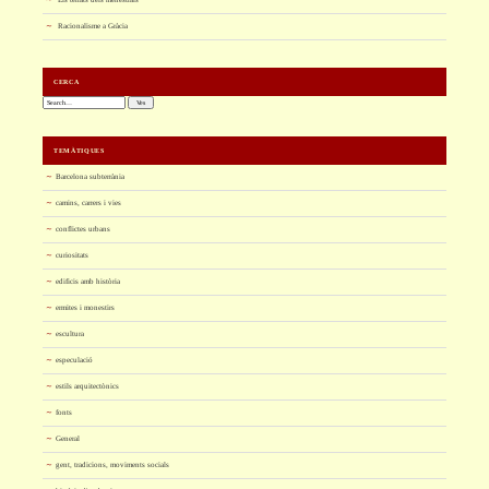
Racionalisme a Gràcia
CERCA
Cerca:
TEMÀTIQUES
Barcelona subterrània
camins, carrers i vies
conflictes urbans
curiositats
edificis amb història
ermites i monestirs
escultura
especulació
estils arquitectònics
fonts
General
gent, tradicions, moviments socials