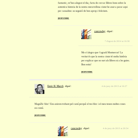
fantastic¡ m’heu alegrat el dia¡ farta de cercar llibres bons sobre la
autentica historia de la nostra meravellosa ciutat he anat a parar aqui
per casualitat. us seguirè de ben aprop i felicitats.
RESPONDRE
cancowley
diguè:
7 d'agost de 2014 at 16:30
Me n’alegro que t’agradi Montserrat! La
veritat és que la nostra ciutat té molta història
per explicar que no surt als llibres ni a les guies.
Bon estiu!
RESPONDRE
Enric H. March
diguè:
4 de juny de 2013 at 16:27
Magnífic bloc! Ens anirem trobant pel camí perquè el teu bloc i el meu tenen moltes coses
en comú.
RESPONDRE
cancowley
diguè:
4 de juny de 2013 at 20:54