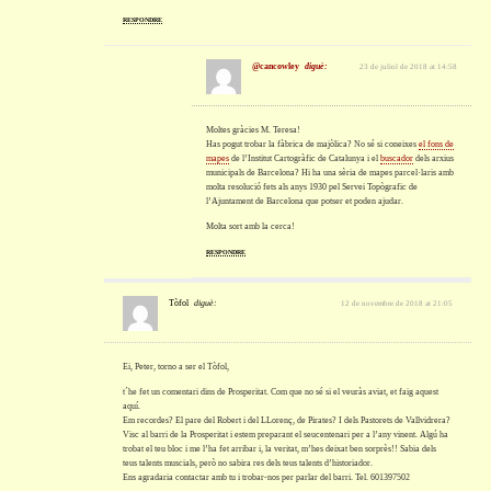
RESPONDRE
@cancowley
diguè:
23 de juliol de 2018 at 14:58
Moltes gràcies M. Teresa!
Has pogut trobar la fàbrica de majòlica? No sé si coneixes
el fons de
mapes
de l’Institut Cartogràfic de Catalunya i el
buscador
dels arxius
municipals de Barcelona? Hi ha una sèria de mapes parcel·laris amb
molta resolució fets als anys 1930 pel Servei Topògrafic de
l’Ajuntament de Barcelona que potser et poden ajudar.
Molta sort amb la cerca!
RESPONDRE
Tòfol
diguè:
12 de novembre de 2018 at 21:05
Ei, Peter, torno a ser el Tòfol,
t´he fet un comentari dins de Prosperitat. Com que no sé si el veuràs aviat, et faig aquest
aquí.
Em recordes? El pare del Robert i del LLorenç, de Pirates? I dels Pastorets de Vallvidrera?
Visc al barri de la Prosperitat i estem preparant el seucentenari per a l’any vinent. Algú ha
trobat el teu bloc i me l’ha fet arribar i, la veritat, m’hes deixat ben sorprès!! Sabia dels
teus talents muscials, però no sabira res dels teus talents d’historiador.
Ens agradaria contactar amb tu i trobar-nos per parlar del barri. Tel. 601397502