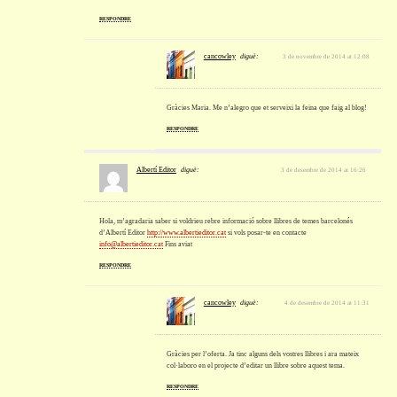
RESPONDRE
cancowley
diguè:
3 de novembre de 2014 at 12:08
Gràcies Maria. Me n’alegro que et serveixi la feina que faig al blog!
RESPONDRE
Albertí Editor
diguè:
3 de desembre de 2014 at 16:26
Hola, m’agradaria saber si voldrieu rebre informació sobre llibres de temes barcelonés
d’Albertí Editor
http://www.albertieditor.cat
si vols posar-te en contacte
info@albertieditor.cat
Fins aviat
RESPONDRE
cancowley
diguè:
4 de desembre de 2014 at 11:31
Gràcies per l’oferta. Ja tinc alguns dels vostres llibres i ara mateix
col·laboro en el projecte d’editar un llibre sobre aquest tema.
RESPONDRE