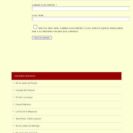
CORREU ELECTRÒNIC
*
LLOC WEB
DESA EL MEU NOM, CORREU ELECTRÒNIC I LLOC WEB EN AQUEST NAVEGADOR
PER A LA PRÒXIMA VEGADA QUE COMENTI.
ENTRADES RECENTS
Els sis metres del Fondo
La platja dels balcons
El Turó i La França
General Mendoza
La Font de la Mitjacosta
Terra Nostra. L’últim ‘pearson’
Els dos metres de Bellvitge
Els terrats dels menestrals