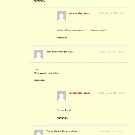
RESPONDRE
@cancowley
diguè:
12 de juliol de 2016 at 14:53
Moltes gràcies pel comentari! Ara ho corregeixo!
RESPONDRE
Rosa Santo Fabregat
diguè:
17 de gener de 2017 at 10:29
Hola,
M’ha agradat molt el bloc
RESPONDRE
@cancowley
diguè:
20 de gener de 2017 at 16:59
Gràcies Rosa!
RESPONDRE
Dolors Marin i Silvestre
diguè:
3 de febrer de 2017 at 11:43