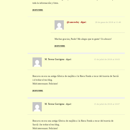
toda la información y fotos.
RESPONDRE
@cancowley
diguè:
28 de gener de 2018 at 11:40
Muchas gracias, Paulo! Me alegra que te guste! Un abrazo!
RESPONDRE
M. Teresa Garrigosa
diguè:
15 de juliol de 2018 at 10:03
Buscava on era na antiga fábrica de majòlica i la Riera Fonda a tocar del tranvia de Sarrià
i el trobat el teu blog.
Molt interessant. Felicitats!
RESPONDRE
M. Teresa Garrigosa
diguè:
15 de juliol de 2018 at 10:07
Buscava on era una antiga fàbrica de majòlica i la Riera Fonda a tocar del tranvia de
Sarrià i he trobat el teu blog..
Molt interessant. Felicitats!