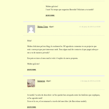
Moltes gràcies!
I tant! Fa temps que segueixo Bereshit! Felicitats a tu també!
RESPONDRE
Matias Vives
diguè:
11 de juny de 2013 at 10:00
Hola!
Moltes felicitats pel teu blog, és realment bo. M’agradaria comentar-te un projecte que
estic conveçut que port interessar molt. Tens algun mail de contacte al que pugui adreçar-
me a tu de manera privada?
Em pots ecriure al meu mail si vols i t’explico la meva proposta.
Moltes gràcies!
RESPONDRE
laianavas
diguè:
2 de març de 2014 at 22:06
Jo també t’acabo de descobrir i m’he quedat ben atrapada entre les històries que expliques,
m’ha agradat molt!
Si no et fa res, el recomanaré a través del meu bloc (de Barcelona també).
RESPONDRE