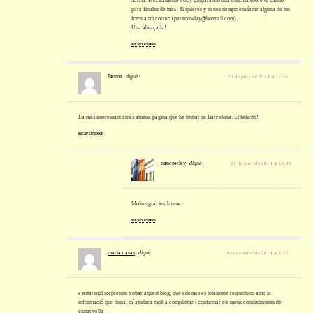
Sarrià. Precisamente estoy preparando una entrada sobre tu barrio
para finales de mes! Si quieres y tienes tiempo envíame alguna de tus
fotos a mi correo (perecowley@hotmail.com).
Una abraçada!
RESPONDRE
Jaume
diguè:
20 de juny de 2014 at 17:51
La més interessant i més amena pàgina que he trobat de Barcelona. Et felicito!
RESPONDRE
cancowley
diguè:
21 de juny de 2014 at 11:40
Moltes gràcies Jaume!!
RESPONDRE
maria casas
diguè:
1 de novembre de 2014 at 1:12
a estat mol sorprenen trobar aquest blog, que ademes es totalment respectuos amb la
informació que dona, m´ajudara molt a complletar i confirmar els meus coneixements de
ciutat vella