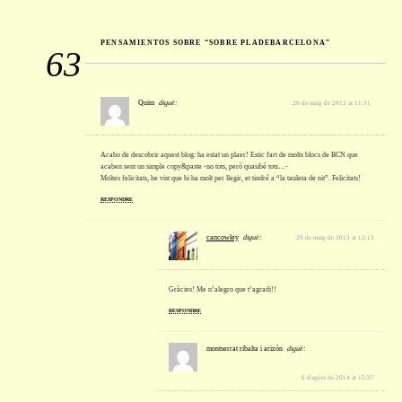
PENSAMIENTOS SOBRE “SOBRE PLADEBARCELONA”
63
Quim
diguè:
29 de maig de 2013 at 11:31
Acabo de descobrir aquest blog: ha estat un plaer! Estic fart de molts blocs de BCN que
acaben sent un simple copy&paste -no tots, però quasibé tots…-
Moltes felicitats, he vist que hi ha molt per llegir, et tindré a “la tauleta de nit”. Felicitats!
RESPONDRE
cancowley
diguè:
29 de maig de 2013 at 12:13
Gràcies! Me n’alegro que t’agradi!!
RESPONDRE
montserrat ribalta i arizón
diguè:
6 d'agost de 2014 at 15:37