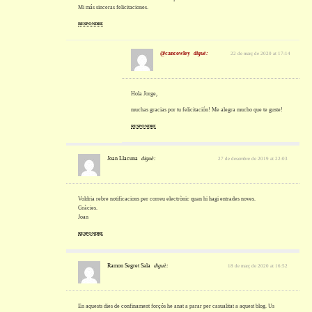
Mi más sinceras felicitaciones.
RESPONDRE
@cancowley
diguè:
22 de març de 2020 at 17:14
Hola Jorge,
muchas gracias por tu felicitación! Me alegra mucho que te guste!
RESPONDRE
Joan Llacuna
diguè:
27 de desembre de 2019 at 22:03
Voldria rebre notificacions per correu electrònic quan hi hagi entrades noves.
Gràcies.
Joan
RESPONDRE
Ramon Segret Sala
diguè:
18 de març de 2020 at 16:52
En aquests dies de confinament forçós he anat a parar per casualitat a aquest blog. Us