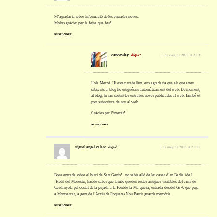
M’agradaria rebre informació de les entrades noves.
Moltes gràcies per la feina que feu!!
RESPONDRE
cancowley
diguè:
5 de maig de 2015 at 21:33
Hola Mercè. Hi estem treballant, ens agradaria que els que esteu
subscrits al blog ho estiguéssiu automàticament del web. De moment,
al blog, hi van sortint les entrades noves publicades al web. També et
pots subscriure de nou al web.
Gràcies per l’interès!!
RESPONDRE
miguel angel valero
diguè:
5 de maig de 2015 at 21:11
Bona entrada sobre el barri de Sant Genís!!, no sabia allò de les cases d´en Badia i de l
´Hotel del Monestir, has de saber que també queden restes antigues visitables del camí de
Cerdanyola pel costat de la pujada a la Font de la Marquesa, entrada des del Gr-6 que puja
a Montserrat, la gent de l´Arxiu de Roquetes Nou Barris guarda memòria.
RESPONDRE