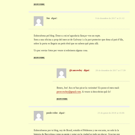
RESPONDRE
Jon
diguè:
9 de desembre de 2017 at 21:12
Enhorabona pel blog. Doncs a mi m’agradaria llançar-vos un repte.
Som a una oficina a prop del mercat de Galvany i a la part posterior que dona al pati d’illa,
sobre la porta es llegeix un petit rètol que no sabem què pinta allà.
Us puc enviar fotos per veure si esbrinem alguna cosa.
RESPONDRE
@cancowley
diguè:
28 de desembre de 2017 at 17:39
Bones, Jon! Ara m’has picat la curiositat! Es passo el meu mail:
perecowley@gmail.com
. A veure si descobrim què és!
RESPONDRE
paulo celso
diguè:
23 de gener de 2018 at 16:06
Enhorabuena por tu blog, soy de Brasil, estudio el Poblenou y me encanta, no solo la la
historia de Barcelona como su gente y estar en la ciudad es todo un placer. Gracias por