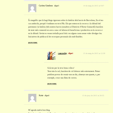
Carlota Giménez
diguè:
14 de maig de 2015 at 9:07
És magnífic que hi hagi blogs rigorosos sobre la història dels barris de Barcelona, En el teu
cas ambiciós, perquè t’endinses en tot el Pla. Els que estem en la recerca i la difusió del
patrimoni i la història dels nostres barris (nosaltres al Districte d’Horta-Guinardó) hauríem
de tenir més connexió en ares a una col·laboració beneficiosa i productiva en la recerca i
en la difusió. Sovint es veuen treballs paral·lels i en alguns casos sense voler divulgar-los.
Iniciatives de publicació de recerques personals són molt lloables.
RESPONDRE
cancowley
diguè:
15 de maig de 2015 at 12:39
Gràcies per la teva bona crítica!
Tens tota la raó, hauríem de col·laborar més estretament. Potser
podríem provar de reunir-nos un dia, almenys uns quants, o, per
exemple, crear una llista de correu.
RESPONDRE
Katie
diguè:
13 de juny de 2015 at 20:55
M´agrada molt el teu blog.