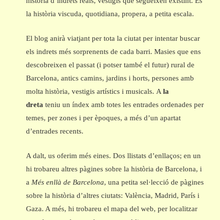
història d’indrets reals, vestigis que segueixen existint. És
la història viscuda, quotidiana, propera, a petita escala.
El blog anirà viatjant per tota la ciutat per intentar buscar
els indrets més sorprenents de cada barri. Masies que ens
descobreixen el passat (i potser també el futur) rural de
Barcelona, antics camins, jardins i horts, persones amb
molta història, vestigis artístics i musicals. A
la
dreta
teniu un índex amb totes les entrades ordenades per
temes, per zones i per èpoques, a més d’un apartat
d’entrades recents.
A dalt, us oferim més eines. Dos llistats d’enllaços; en un
hi trobareu altres pàgines sobre la història de Barcelona, i
a
Més enllà de Barcelona
, una petita sel·lecció de pàgines
sobre la història d’altres ciutats: València, Madrid, París i
Gaza. A més, hi trobareu el mapa del web, per localitzar