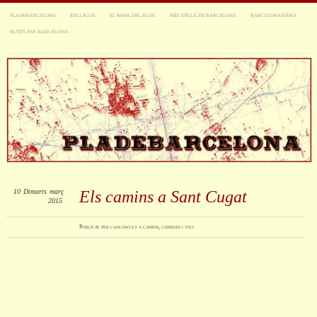
PLADEBARCELONA
ENLLAÇOS
EL MAPA DEL BLOG
MÉS ENLLÀ DE BARCELONA
BARCELONASFERA
RUTES PER BARCELONA
10
Dimarts
març
Els camins a Sant Cugat
2015
Publicat
per
cancowley
a
camins, carrers i vies