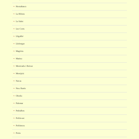
Hostafrancs
La Ribera
La Salut
Les Corts
Lligalbé
Llobregat
Magòria
Marina
Montcada i Reixac
Montjuïc
Navas
Nou Barris
Olorda
Palomar
Pedralbes
Poble-sec
Poblenou
Porta