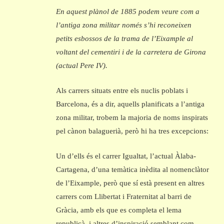
En aquest plànol de 1885 podem veure com a
l’antiga zona militar només s’hi reconeixen
petits esbossos de la trama de l’Eixample al
voltant del cementiri i de la carretera de Girona
(actual Pere IV).
Als carrers situats entre els nuclis poblats i
Barcelona, és a dir, aquells planificats a l’antiga
zona militar, trobem la majoria de noms inspirats
pel cànon balaguerià, però hi ha tres excepcions:
Un d’ells és el carrer Igualtat, l’actual Àlaba-
Cartagena, d’una temàtica inèdita al nomenclàtor
de l’Eixample, però que sí està present en altres
carrers com Llibertat i Fraternitat al barri de
Gràcia, amb els que es completa el lema
republicà, i altres d’inspiració semblant com