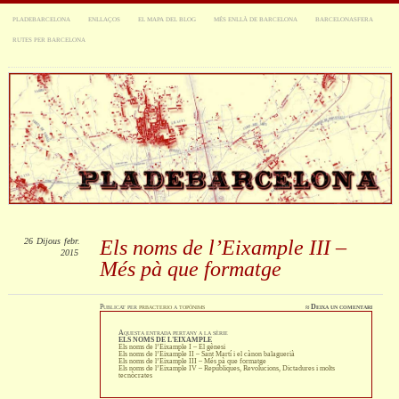
PLADEBARCELONA
ENLLAÇOS
EL MAPA DEL BLOG
MÉS ENLLÀ DE BARCELONA
BARCELONASFERA
RUTES PER BARCELONA
26
Dijous
febr.
Els noms de l’Eixample III –
2015
Més pà que formatge
Publicat
per
prbacterio
a
topònims
≈
Deixa un comentari
Aquesta entrada pertany a la sèrie
ELS NOMS DE L'EIXAMPLE
Els noms de l’Eixample I – El gènesi
Els noms de l’Eixample II – Sant Martí i el cànon balaguerià
Els noms de l’Eixample III – Més pà que formatge
Els noms de l’Eixample IV – Repúbliques, Revolucions, Dictadures i molts
tecnòcrates