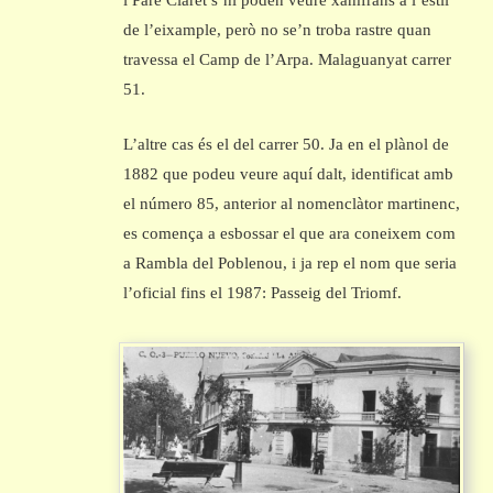
i Pare Claret s’hi poden veure xamfrans a l’estil
de l’eixample, però no se’n troba rastre quan
travessa el Camp de l’Arpa. Malaguanyat carrer
51.
L’altre cas és el del carrer 50. Ja en el plànol de
1882 que podeu veure aquí dalt, identificat amb
el número 85, anterior al nomenclàtor martinenc,
es comença a esbossar el que ara coneixem com
a Rambla del Poblenou, i ja rep el nom que seria
l’oficial fins el 1987: Passeig del Triomf.