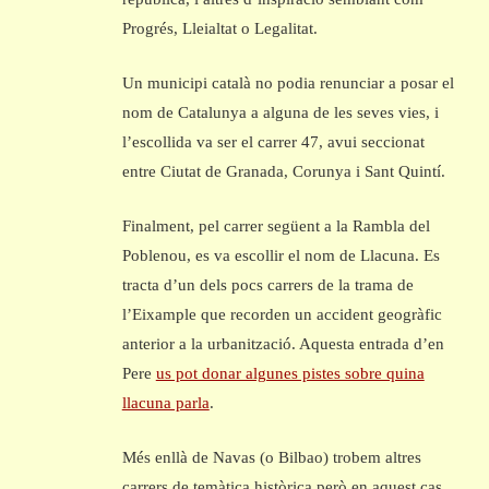
Progrés, Lleialtat o Legalitat.
Un municipi català no podia renunciar a posar el
nom de Catalunya a alguna de les seves vies, i
l’escollida va ser el carrer 47, avui seccionat
entre Ciutat de Granada, Corunya i Sant Quintí.
Finalment, pel carrer següent a la Rambla del
Poblenou, es va escollir el nom de Llacuna. Es
tracta d’un dels pocs carrers de la trama de
l’Eixample que recorden un accident geogràfic
anterior a la urbanització. Aquesta entrada d’en
Pere
us pot donar algunes pistes sobre quina
llacuna parla
.
Més enllà de Navas (o Bilbao) trobem altres
carrers de temàtica històrica però en aquest cas