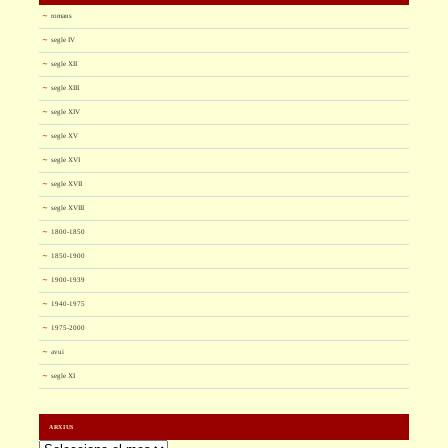
romans
segle IV
segle XII
segle XIII
segle XIV
segle XV
segle XVI
segle XVII
segle XVIII
1800-1850
1850-1900
1900-1939
1940-1975
1975-2000
avui
segle XI
ARXIUS
Arxius