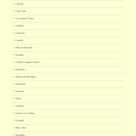
Cassoles
Ciutat Vella
Clot-Camp de l'Arpa
Collblanc
Collserola
Cornellà
Dreta de l'Eixample
Eixample
el Poblet / Sagrada Família
Esplugues
Esquerra de l'Eixample
Finestrelles
Fort Pienc
Gràcia
Gramenet
Grassot i Ca n'Alegre
Guinardó
Horta / Orta
Hospitalet