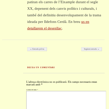
patiran els carres de l’Eixample durant el segle
XX, depenent dels canvis polítics i culturals, i
també del definitiu desenvolupament de la trama
ideada per Ildefons Cerdà. En breu
us en
detallarem el desenllaç
.
Post navigation
← Entrada prèvia
Següent entrada →
DEIXA UN COMENTARI
L'adreça electrònica no es publicarà.
Els camps necessaris estan
marcats amb
*
COMENTARI
*