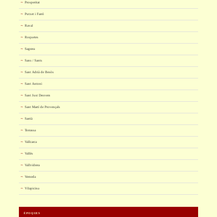
Prosperitat
Putxet i Farró
Raval
Roquetes
Sagrera
Sans / Sants
Sant Adrià de Besòs
Sant Antoni
Sant Just Desvern
Sant Martí de Provençals
Sarrià
Torrassa
Vallcarca
Vallès
Vallvidrera
Verneda
Vilapicina
ÈPOQUES