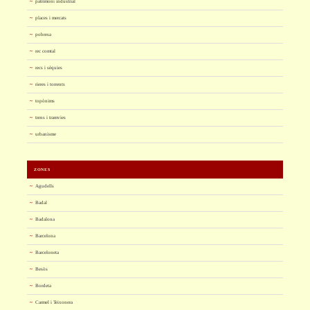
patrimoni industrial
places i mercats
pobresa
rec comtal
recs i sèquies
rieres i torrents
topònims
trens i tramvies
urbanisme
ZONES
Agudells
Badal
Badalona
Barcelona
Barceloneta
Besòs
Bordeta
Carmel i Teixonera