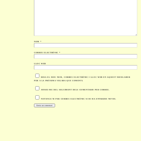
NOM
*
CORREU ELECTRÒNIC
*
LLOC WEB
DESA EL MEU NOM, CORREU ELECTRÒNIC I LLOC WEB EN AQUEST NAVEGADOR
PER A LA PRÒXIMA VEGADA QUE COMENTI.
AVISEU-ME DEL SEGUIMENT DELS COMENTARIS PER CORREU.
NOTIFICA'M PER CORREU ELECTRÒNIC SI HI HA ENTRADES NOVES.