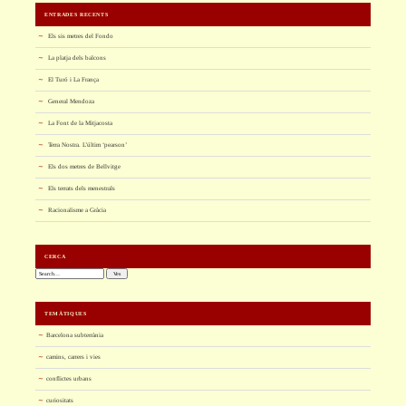
ENTRADES RECENTS
Els sis metres del Fondo
La platja dels balcons
El Turó i La França
General Mendoza
La Font de la Mitjacosta
Terra Nostra. L’últim ‘pearson’
Els dos metres de Bellvitge
Els terrats dels menestrals
Racionalisme a Gràcia
CERCA
Cerca:
TEMÀTIQUES
Barcelona subterrània
camins, carrers i vies
conflictes urbans
curiositats