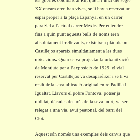
les guerres colonials al Rif, que a l’inici del segle
XX encara eren ben vives, se li havia reservat un
espai proper a la plaça Espanya, en un carrer
paral·lel a l’actual carrer Mèxic. Per entendre
fins a quin punt aquests balls de noms eren
absolutament irrellevants, existeixen plànols on
Castillejos apareix simultàniament a les dues
ubicacions. Quan es va projectar la urbanització
de Montjuïc per a l’exposició de 1929, el vial
reservat per Castillejos va desaparèixer i se li va
restituir la seva ubicació original entre Padilla i
Igualtat. Llavors el pobre Fontova, potser ja
oblidat, dècades després de la seva mort, va ser
relegat a una via, avui peatonal, del barri del
Clot.
Aquest són només uns exemples dels canvis que