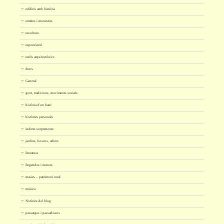
edificis amb història
ermites i monestirs
escultura
especulació
estils arquitectònics
fonts
General
gent, tradicions, moviments socials
història d'un barri
històries personals
indrets sorprenents
jardins, boscos, arbres
literatura
llegendes i rumors
masies – patrimoni rural
música
Notícies del blog
passatges i passadissos