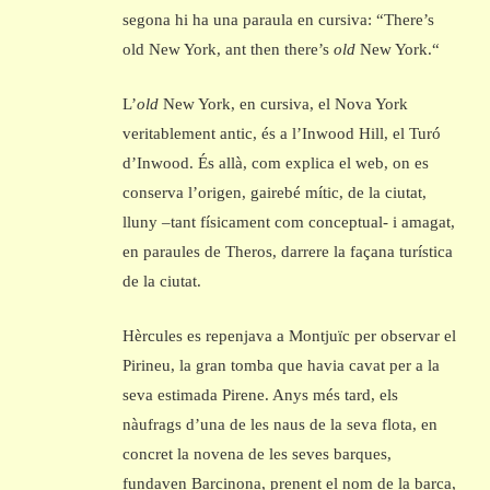
segona hi ha una paraula en cursiva: “There’s
old New York, ant then there’s
old
New York.“
L’
old
New York, en cursiva, el Nova York
veritablement antic, és a l’Inwood Hill, el Turó
d’Inwood. És allà, com explica el web, on es
conserva l’origen, gairebé mític, de la ciutat,
lluny –tant físicament com conceptual- i amagat,
en paraules de Theros, darrere la façana turística
de la ciutat.
Hèrcules es repenjava a Montjuïc per observar el
Pirineu, la gran tomba que havia cavat per a la
seva estimada Pirene. Anys més tard, els
nàufrags d’una de les naus de la seva flota, en
concret la novena de les seves barques,
fundaven Barcinona, prenent el nom de la barca,