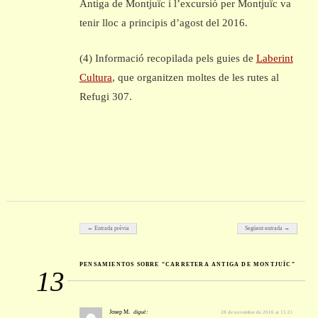
Antiga de Montjuïc i l’excursió per Montjuïc va
tenir lloc a principis d’agost del 2016.
(4) Informació recopilada pels guies de
Laberint
Cultura
, que organitzen moltes de les rutes al
Refugi 307.
Post navigation
← Entrada prèvia
Següent entrada →
PENSAMIENTOS SOBRE “CARRETERA ANTIGA DE MONTJUÏC”
13
Josep M.
diguè:
28 de novembre de 2016 at 15:21