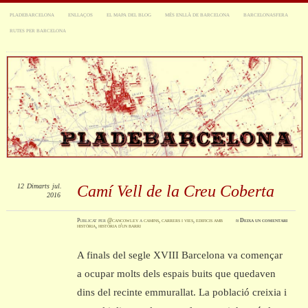
PLADEBARCELONA
ENLLAÇOS
EL MAPA DEL BLOG
MÉS ENLLÀ DE BARCELONA
BARCELONASFERA
RUTES PER BARCELONA
12
Dimarts
jul.
Camí Vell de la Creu Coberta
2016
Publicat
per
@cancowley
a
camins, carrers i vies
,
edificis amb
≈
Deixa un comentari
història
,
història d'un barri
A finals del segle XVIII Barcelona va començar
a ocupar molts dels espais buits que quedaven
dins del recinte emmurallat. La població creixia i