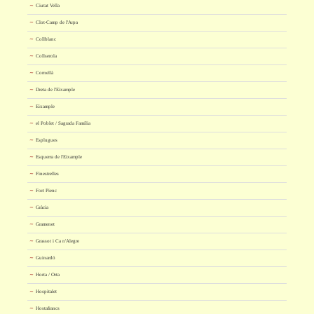
Ciutat Vella
Clot-Camp de l'Arpa
Collblanc
Collserola
Cornellà
Dreta de l'Eixample
Eixample
el Poblet / Sagrada Família
Esplugues
Esquerra de l'Eixample
Finestrelles
Fort Pienc
Gràcia
Gramenet
Grassot i Ca n'Alegre
Guinardó
Horta / Orta
Hospitalet
Hostafrancs