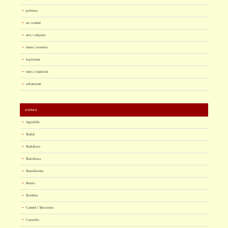
pobresa
rec comtal
recs i sèquies
rieres i torrents
topònims
trens i tramvies
urbanisme
ZONES
Agudells
Badal
Badalona
Barcelona
Barceloneta
Besòs
Bordeta
Carmel i Teixonera
Cassoles