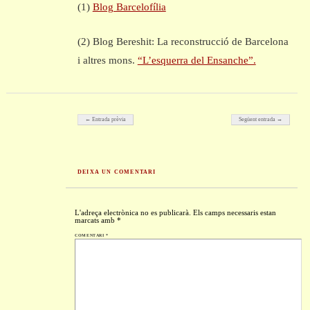
(1)
Blog Barcelofília
(2) Blog Bereshit: La reconstrucció de Barcelona
i altres mons.
“L’esquerra del Ensanche”.
Post navigation
← Entrada prèvia
Següent entrada →
DEIXA UN COMENTARI
L'adreça electrònica no es publicarà.
Els camps necessaris estan
marcats amb
*
COMENTARI
*