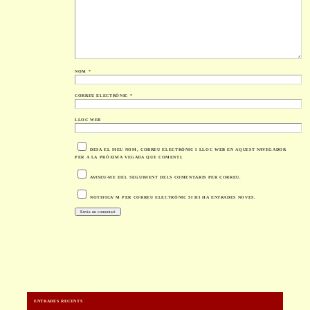
NOM
*
CORREU ELECTRÒNIC
*
LLOC WEB
DESA EL MEU NOM, CORREU ELECTRÒNIC I LLOC WEB EN AQUEST NAVEGADOR
PER A LA PRÒXIMA VEGADA QUE COMENTI.
AVISEU-ME DEL SEGUIMENT DELS COMENTARIS PER CORREU.
NOTIFICA'M PER CORREU ELECTRÒNIC SI HI HA ENTRADES NOVES.
ENTRADES RECENTS