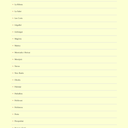
La Ribera
La Salut
Les Corts
Lligalbé
Llobregat
Magòria
Marina
Montcada i Reixac
Montjuïc
Navas
Nou Barris
Olorda
Palomar
Pedralbes
Poble-sec
Poblenou
Porta
Prosperitat