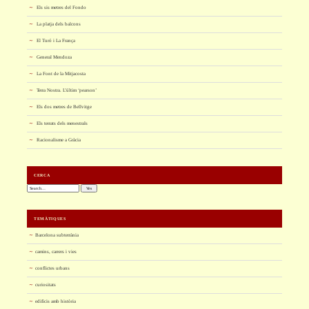
Els sis metres del Fondo
La platja dels balcons
El Turó i La França
General Mendoza
La Font de la Mitjacosta
Terra Nostra. L’últim ‘pearson’
Els dos metres de Bellvitge
Els terrats dels menestrals
Racionalisme a Gràcia
CERCA
Cerca:
TEMÀTIQUES
Barcelona subterrània
camins, carrers i vies
conflictes urbans
curiositats
edificis amb història