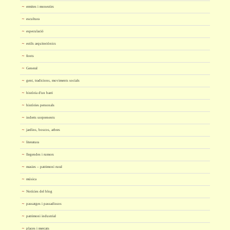
ermites i monestirs
escultura
especulació
estils arquitectònics
fonts
General
gent, tradicions, moviments socials
història d'un barri
històries personals
indrets sorprenents
jardins, boscos, arbres
literatura
llegendes i rumors
masies – patrimoni rural
música
Notícies del blog
passatges i passadissos
patrimoni industrial
places i mercats