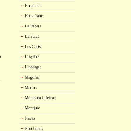
Hospitalet
Hostafrancs
La Ribera
La Salut
Les Corts
a
Lligalbé
Llobregat
Magòria
s
Marina
Montcada i Reixac
Montjuïc
Navas
Nou Barris