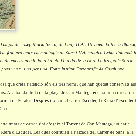
l mapa de Josep Maria Serra, de l’any 1891. Hi veiem la Riera Blanca
feia frontera entre els municipis de Sans i L’Hospitalet. Crida l’atenció l
at de masies que hi ha a banda i banda de la riera i a les quals Serra
 posar nom, una per una. Font: Institut Cartogràfic de Catalunya.
osa que crida l’atenció són els tres noms, que han quedat conservats al
ans. A la banda dreta de la plaça de Can Mantega encara hi ha un carrer
rent de Perales. Després trobem el carrer Escuder, la Riera d’Escuder 
Tena.
atre trams de carrer s’hi afegeix el Torrent de Can Mantega, un antic
a Riera d’Escuder. Les dues confluïen a l’alçada del Carrer de Sans, a la