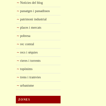
Notícies del blog
passatges i passadissos
patrimoni industrial
places i mercats
pobresa
rec comtal
recs i sèquies
rieres i torrents
topònims
trens i tramvies
urbanisme
ZONES