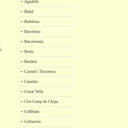
Agudells
Badal
Badalona
Barcelona
Barceloneta
,
a
Besòs
Bordeta
Carmel i Teixonera
s
Cassoles
Ciutat Vella
i
Clot-Camp de l'Arpa
Collblanc
Collserola