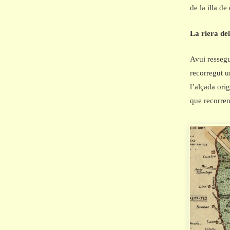
de la illa de
La riera de
Avui ressegu
recorregut u
l’alçada orig
que recorre