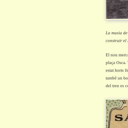
La masia de 
construir e
El nou merc
plaça Osca. 
estat horts 
també un bon
del tren es 