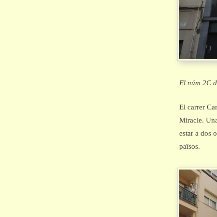
El núm 2C de
El carrer Ca
Miracle. Una
estar a dos o
països.