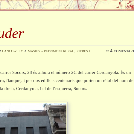
uder
r
cancowley
a
masies - patrimoni rural
,
rieres i
≈
4 comentari
l carrer Socors, 28 és alhora el número 2C del carrer Cerdanyola. És un
rn, flanquejat per dos edificis centenaris que porten un rètol del nom de
 la dreta, Cerdanyola, i el de l’esquerra, Socors.