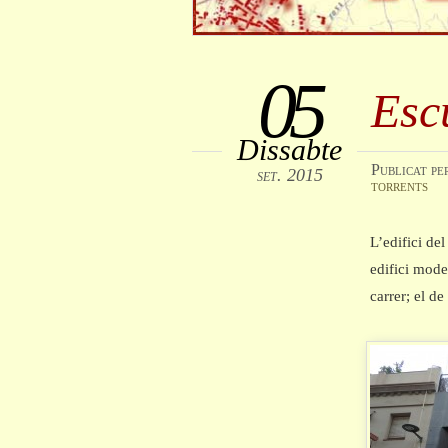
05
Esc
Dissabte
Publicat
pe
set. 2015
torrents
L’edifici de
edifici mode
carrer; el de