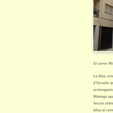
El carrer Mi
La línia, avu
d’Escuder qu
aconsegueix 
Mantega apar
Socors sobre
dóna al carr