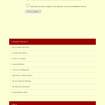
NOTIFICA'M PER CORREU ELECTRÒNIC SI HI HA ENTRADES NOVES.
ENTRADES RECENTS
Els sis metres del Fondo
La platja dels balcons
El Turó i La França
General Mendoza
La Font de la Mitjacosta
Terra Nostra. L’últim ‘pearson’
Els dos metres de Bellvitge
Els terrats dels menestrals
Racionalisme a Gràcia
CERCA