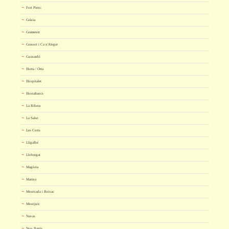
Fort Pienc
Gràcia
Gramenet
Grassot i Ca n'Alegre
Guinardó
Horta / Orta
Hospitalet
Hostafrancs
La Ribera
La Salut
Les Corts
Lligalbé
Llobregat
Magòria
Marina
Montcada i Reixac
Montjuïc
Navas
Nou Barris