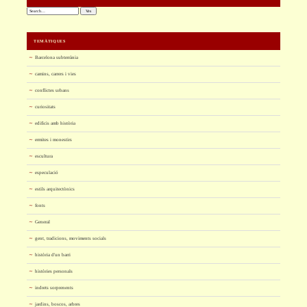
Cerca:
TEMÀTIQUES
Barcelona subterrània
camins, carrers i vies
conflictes urbans
curiositats
edificis amb història
ermites i monestirs
escultura
especulació
estils arquitectònics
fonts
General
gent, tradicions, moviments socials
història d'un barri
històries personals
indrets sorprenents
jardins, boscos, arbres