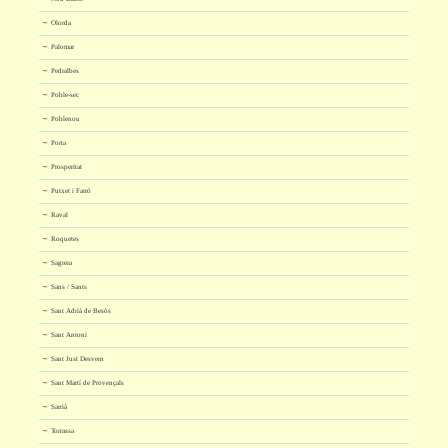
Olorda
Palomar
Pedralbes
Poble-sec
Poblenou
Porta
Prosperitat
Putxet i Farró
Raval
Roquetes
Sagrera
Sans / Sants
Sant Adrià de Besòs
Sant Antoni
Sant Just Desvern
Sant Martí de Provençals
Sarrià
Torrassa