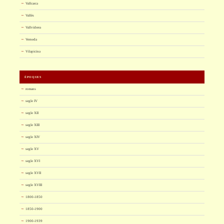
Vallcarca
Vallès
Vallvidrera
Verneda
Vilapicina
ÈPOQUES
romans
segle IV
segle XII
segle XIII
segle XIV
segle XV
segle XVI
segle XVII
segle XVIII
1800-1850
1850-1900
1900-1939