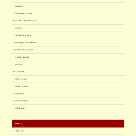
literatura
llegendes i rumors
masies – patrimoni rural
música
Notícies del blog
passatges i passadissos
patrimoni industrial
places i mercats
pobresa
rec comtal
recs i sèquies
rieres i torrents
topònims
trens i tramvies
urbanisme
ZONES
Agudells