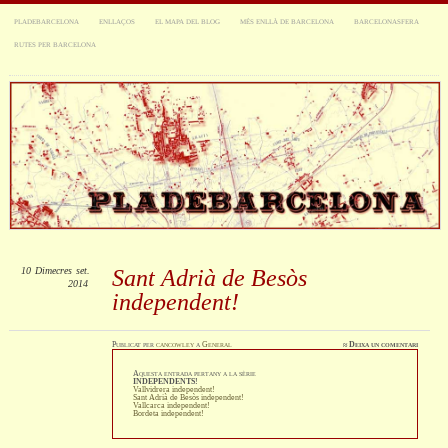
PLADEBARCELONA
ENLLAÇOS
EL MAPA DEL BLOG
MÉS ENLLÀ DE BARCELONA
BARCELONASFERA
RUTES PER BARCELONA
10
Dimecres
set.
Sant Adrià de Besòs
2014
independent!
Publicat
per
cancowley
a
General
≈
Deixa un comentari
Aquesta entrada pertany a la sèrie
INDEPENDENTS!
Vallvidrera independent!
Sant Adrià de Besòs independent!
Vallcarca independent!
Bordeta independent!