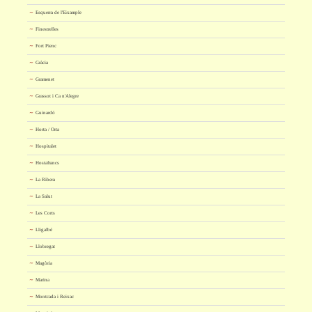
Esquerra de l'Eixample
Finestrelles
Fort Pienc
Gràcia
Gramenet
Grassot i Ca n'Alegre
Guinardó
Horta / Orta
Hospitalet
Hostafrancs
La Ribera
La Salut
Les Corts
Lligalbé
Llobregat
Magòria
Marina
Montcada i Reixac