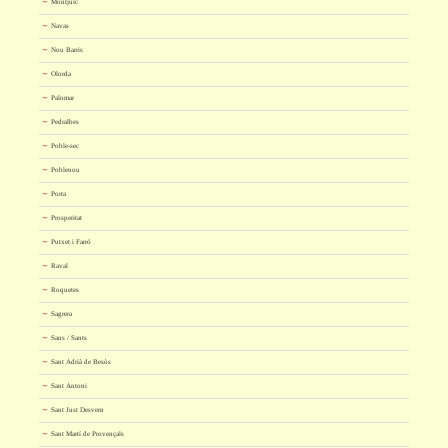
Montjuïc
Navas
Nou Barris
Olorda
Palomar
Pedralbes
Poble-sec
Poblenou
Porta
Prosperitat
Putxet i Farró
Raval
Roquetes
Sagrera
Sans / Sants
Sant Adrià de Besòs
Sant Antoni
Sant Just Desvern
Sant Martí de Provençals