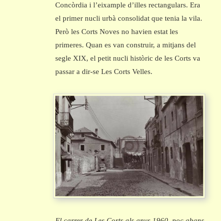
Concòrdia i l’eixample d’illes rectangulars. Era
el primer nucli urbà consolidat que tenia la vila.
Però les Corts Noves no havien estat les
primeres. Quan es van construir, a mitjans del
segle XIX, el petit nucli històric de les Corts va
passar a dir-se Les Corts Velles.
El carrer de Les Corts als anys 1960, poc abans