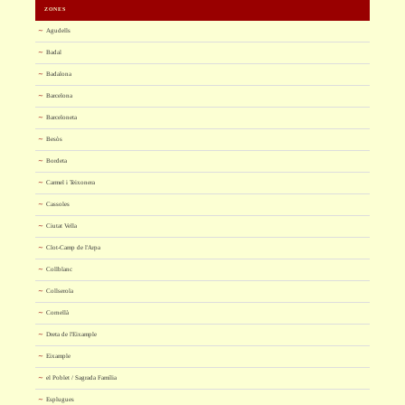
ZONES
Agudells
Badal
Badalona
Barcelona
Barceloneta
Besòs
Bordeta
Carmel i Teixonera
Cassoles
Ciutat Vella
Clot-Camp de l'Arpa
Collblanc
Collserola
Cornellà
Dreta de l'Eixample
Eixample
el Poblet / Sagrada Família
Esplugues