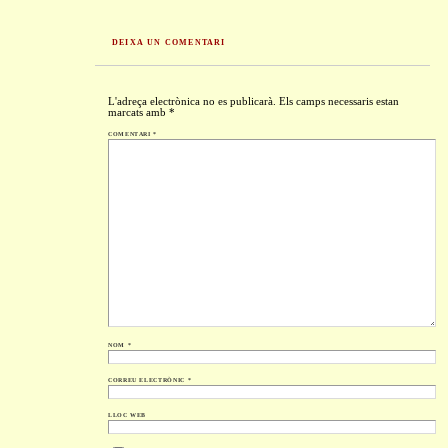
DEIXA UN COMENTARI
L'adreça electrònica no es publicarà.
Els camps necessaris estan
marcats amb
*
COMENTARI
*
NOM
*
CORREU ELECTRÒNIC
*
LLOC WEB