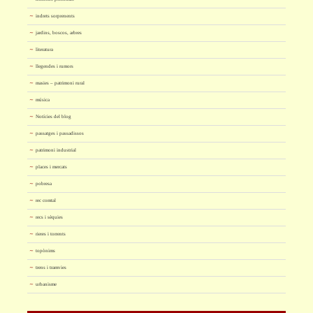
indrets sorprenents
jardins, boscos, arbres
literatura
llegendes i rumors
masies – patrimoni rural
música
Notícies del blog
passatges i passadissos
patrimoni industrial
places i mercats
pobresa
rec comtal
recs i sèquies
rieres i torrents
topònims
trens i tramvies
urbanisme