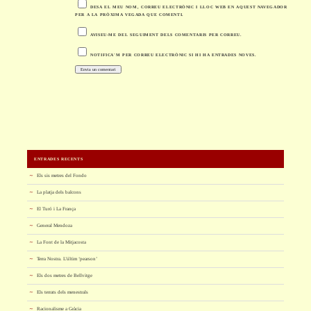
DESA EL MEU NOM, CORREU ELECTRÒNIC I LLOC WEB EN AQUEST NAVEGADOR
PER A LA PRÒXIMA VEGADA QUE COMENTI.
AVISEU-ME DEL SEGUIMENT DELS COMENTARIS PER CORREU.
NOTIFICA'M PER CORREU ELECTRÒNIC SI HI HA ENTRADES NOVES.
ENTRADES RECENTS
Els sis metres del Fondo
La platja dels balcons
El Turó i La França
General Mendoza
La Font de la Mitjacosta
Terra Nostra. L’últim ‘pearson’
Els dos metres de Bellvitge
Els terrats dels menestrals
Racionalisme a Gràcia