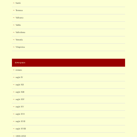
Sarrià
Torrassa
Vallcarca
Vallès
Vallvidrera
Verneda
Vilapicina
ÈPOQUES
romans
segle IV
segle XII
segle XIII
segle XIV
segle XV
segle XVI
segle XVII
segle XVIII
1800-1850