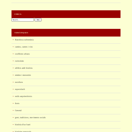
CERCA
Cerca:
TEMÀTIQUES
Barcelona subterrània
camins, carrers i vies
conflictes urbans
curiositats
edificis amb història
ermites i monestirs
escultura
especulació
estils arquitectònics
fonts
General
gent, tradicions, moviments socials
història d'un barri
històries personals