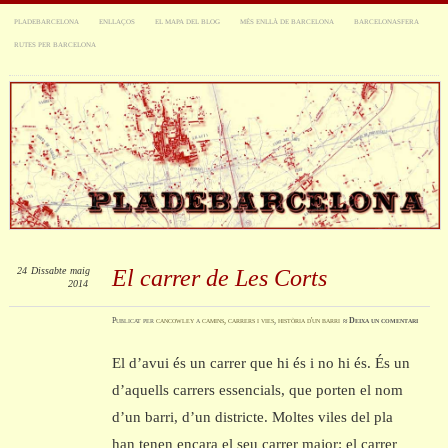
PLADEBARCELONA
ENLLAÇOS
EL MAPA DEL BLOG
MÉS ENLLÀ DE BARCELONA
BARCELONASFERA
RUTES PER BARCELONA
24
Dissabte
maig
El carrer de Les Corts
2014
Publicat
per
cancowley
a
camins, carrers i vies
,
història d'un barri
≈
Deixa un comentari
El d’avui és un carrer que hi és i no hi és. És un
d’aquells carrers essencials, que porten el nom
d’un barri, d’un districte. Moltes viles del pla
han tenen encara el seu carrer major: el carrer