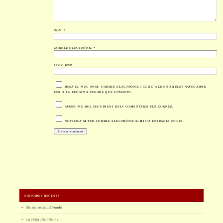
NOM
*
CORREU ELECTRÒNIC
*
LLOC WEB
DESA EL MEU NOM, CORREU ELECTRÒNIC I LLOC WEB EN AQUEST NAVEGADOR
PER A LA PRÒXIMA VEGADA QUE COMENTI.
AVISEU-ME DEL SEGUIMENT DELS COMENTARIS PER CORREU.
NOTIFICA'M PER CORREU ELECTRÒNIC SI HI HA ENTRADES NOVES.
ENTRADES RECENTS
Els sis metres del Fondo
La platja dels balcons