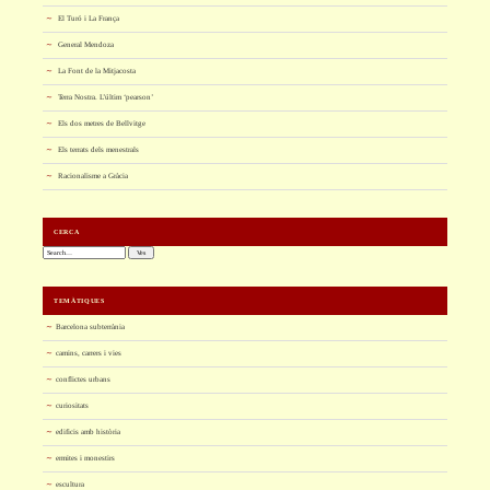
El Turó i La França
General Mendoza
La Font de la Mitjacosta
Terra Nostra. L’últim ‘pearson’
Els dos metres de Bellvitge
Els terrats dels menestrals
Racionalisme a Gràcia
CERCA
Cerca:
TEMÀTIQUES
Barcelona subterrània
camins, carrers i vies
conflictes urbans
curiositats
edificis amb història
ermites i monestirs
escultura