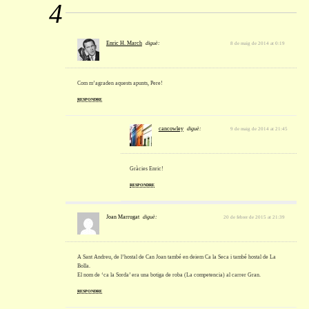
4
Enric H. March
diguè:
8 de maig de 2014 at 0:19
Com m’agraden aquests apunts, Pere!
RESPONDRE
cancowley
diguè:
9 de maig de 2014 at 21:45
Gràcies Enric!
RESPONDRE
Joan Marrugat
diguè:
20 de febrer de 2015 at 21:39
A Sant Andreu, de l’hostal de Can Joan també en deiem Ca la Seca i també hostal de La
Bolla.
El nom de ‘ca la Sorda’ era una botiga de roba (La competencia) al carrer Gran.
RESPONDRE