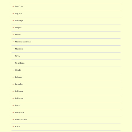
Les Corts
Lligalbé
Llobregat
Magòria
Marina
Montcada i Reixac
Montjuïc
Navas
Nou Barris
Olorda
Palomar
Pedralbes
Poble-sec
Poblenou
Porta
Prosperitat
Putxet i Farró
Raval