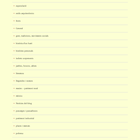
especulació
estils arquitectònics
fonts
General
gent, tradicions, moviments socials
història d'un barri
històries personals
indrets sorprenents
jardins, boscos, arbres
literatura
llegendes i rumors
masies – patrimoni rural
música
Notícies del blog
passatges i passadissos
patrimoni industrial
places i mercats
pobresa