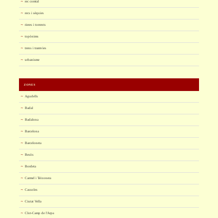
rec comtal
recs i sèquies
rieres i torrents
topònims
trens i tramvies
urbanisme
ZONES
Agudells
Badal
Badalona
Barcelona
Barceloneta
Besòs
Bordeta
Carmel i Teixonera
Cassoles
Ciutat Vella
Clot-Camp de l'Arpa