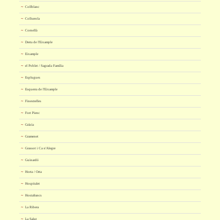
Collblanc
Collserola
Cornellà
Dreta de l'Eixample
Eixample
el Poblet / Sagrada Família
Esplugues
Esquerra de l'Eixample
Finestrelles
Fort Pienc
Gràcia
Gramenet
Grassot i Ca n'Alegre
Guinardó
Horta / Orta
Hospitalet
Hostafrancs
La Ribera
La Salut