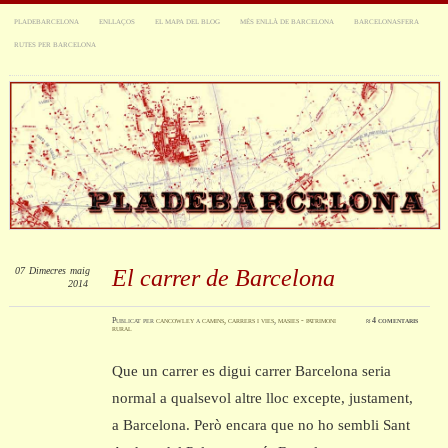
PLADEBARCELONA
ENLLAÇOS
EL MAPA DEL BLOG
MÉS ENLLÀ DE BARCELONA
BARCELONASFERA
RUTES PER BARCELONA
07
Dimecres
maig
El carrer de Barcelona
2014
Publicat
per
cancowley
a
camins, carrers i vies
,
masies - patrimoni
≈
4 comentaris
rural
Que un carrer es digui carrer Barcelona seria
normal a qualsevol altre lloc excepte, justament,
a Barcelona. Però encara que no ho sembli Sant