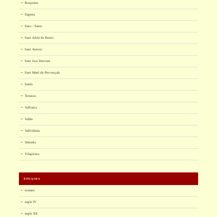
Roquetes
Sagrera
Sans / Sants
Sant Adrià de Besòs
Sant Antoni
Sant Just Desvern
Sant Martí de Provençals
Sarrià
Torrassa
Vallcarca
Vallès
Vallvidrera
Verneda
Vilapicina
ÈPOQUES
romans
segle IV
segle XII