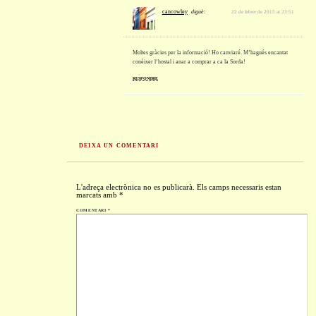
cancowley
diguè:
22 de febrer de 2015 at 23:51
Moltes gràcies per la informació! Ho canviaré. M’hagués encantat
conèixer l’hostal i anar a comprar a ca la Sorda!
RESPONDRE
DEIXA UN COMENTARI
L'adreça electrònica no es publicarà.
Els camps necessaris estan
marcats amb
*
COMENTARI
*