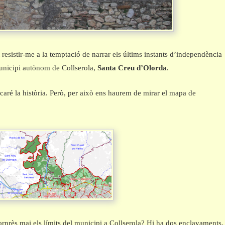
resistir-me a la temptació de narrar els últims instants d’independència
unicipi autònom de Collserola,
Santa Creu d’Olorda
.
caré la història. Però, per això ens haurem de mirar el mapa de
rprès mai els límits del municipi a Collserola? Hi ha dos enclavaments,