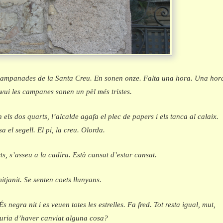
campanades de la Santa Creu. En sonen onze. Falta una hora. Una hor
vui les campanes sonen un pèl més tristes.
els dos quarts, l’alcalde agafa el plec de papers i els tanca al calaix.
a el segell. El pi, la creu. Olorda.
rts, s’asseu a la cadira. Està cansat d’estar cansat.
itjanit.
Se senten coets llunyans.
És negra nit i es veuen totes les estrelles. Fa fred. Tot resta igual, mut,
auria d’haver canviat alguna cosa?