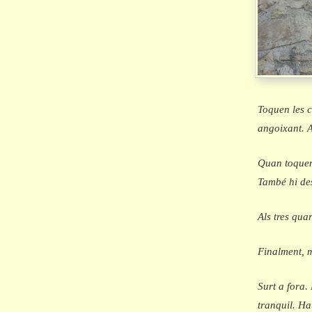
Toquen les 
angoixant. A
Quan toquen 
També hi des
Als tres qua
Finalment, m
Surt a fora. 
tranquil. H