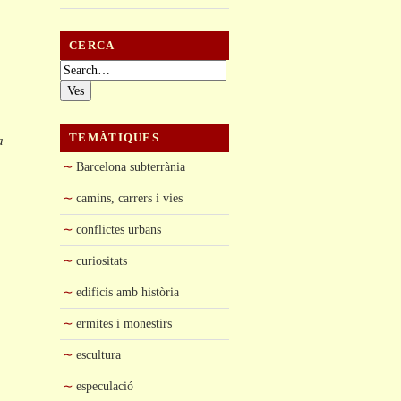
CERCA
Cerca:
TEMÀTIQUES
a
Barcelona subterrània
camins, carrers i vies
conflictes urbans
curiositats
edificis amb història
ermites i monestirs
escultura
especulació