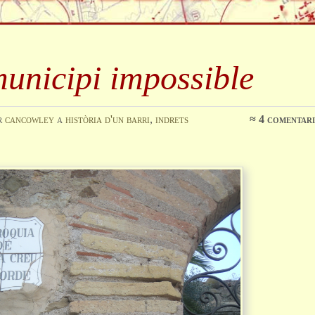
municipi impossible
r
cancowley
a
història d'un barri
,
indrets
≈
4 comentari