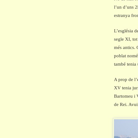
l’un d’uns 2
estranya fro
L’església d
segle XI, to
més antics. 
poblat només
també tenia 
A prop de l’
XV tenia jur
Bartomeu i V
de Rei. Avui