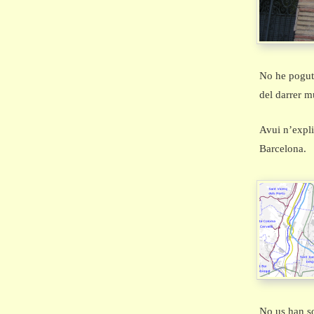
No he pogut 
del darrer m
Avui n’expli
Barcelona.
No us han so