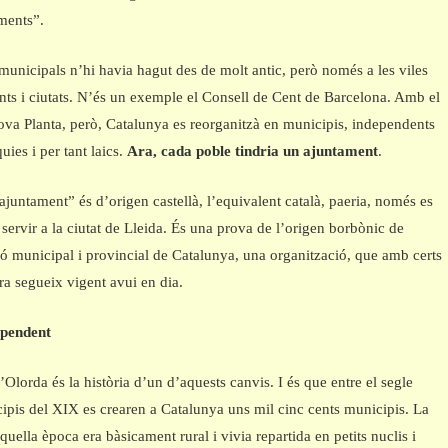
ments”.
unicipals n’hi havia hagut des de molt antic, però només a les viles
ts i ciutats. N’és un exemple el Consell de Cent de Barcelona. Amb el
va Planta, però, Catalunya es reorganitzà en municipis, independents
uies i per tant laics.
Ara, cada poble tindria un ajuntament
.
ajuntament” és d’origen castellà, l’equivalent català, paeria, només es
 servir a la ciutat de Lleida. És una prova de l’origen borbònic de
ió municipal i provincial de Catalunya, una organització, que amb certs
ra segueix vigent avui en dia.
ependent
d’Olorda és la història d’un d’aquests canvis. I és que entre el segle
cipis del XIX es crearen a Catalunya uns mil cinc cents municipis. La
quella època era bàsicament rural i vivia repartida en petits nuclis i