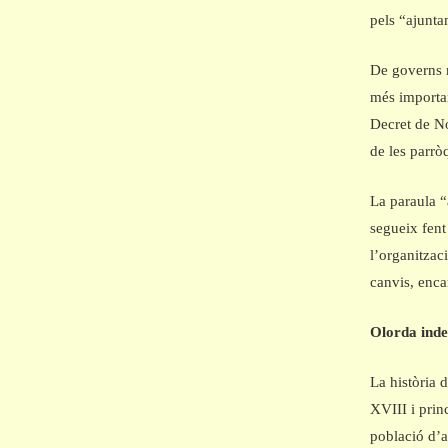
pels “ajunta
De governs m
més importan
Decret de No
de les parròq
La paraula “
segueix fent
l’organitzac
canvis, enca
Olorda ind
La història 
XVIII i prin
població d’a