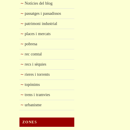
Notícies del blog
passatges i passadissos
patrimoni industrial
places i mercats
pobresa
rec comtal
recs i sèquies
rieres i torrents
topònims
trens i tramvies
urbanisme
ZONES