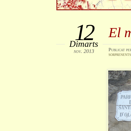
12
El 
Dimarts
Publicat
pe
nov. 2013
sorprenents