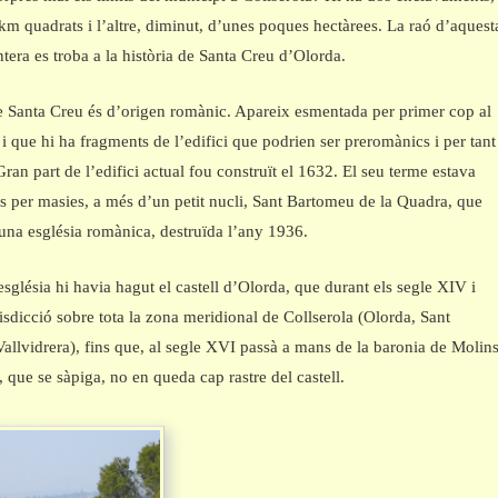
km quadrats i l’altre, diminut, d’unes poques hectàrees. La raó d’aquest
ntera es troba a la història de Santa Creu d’Olorda.
e Santa Creu és d’origen romànic. Apareix esmentada per primer cop al
t i que hi ha fragments de l’edifici que podrien ser preromànics i per tant
Gran part de l’edifici actual fou construït el 1632. El seu terme estava
 per masies, a més d’un petit nucli, Sant Bartomeu de la Quadra, que
una església romànica, destruïda l’any 1936.
església hi havia hagut el castell d’Olorda, que durant els segle XIV i
isdicció sobre tota la zona meridional de Collserola (Olorda, Sant
allvidrera), fins que, al segle XVI passà a mans de la baronia de Molin
, que se sàpiga, no en queda cap rastre del castell.