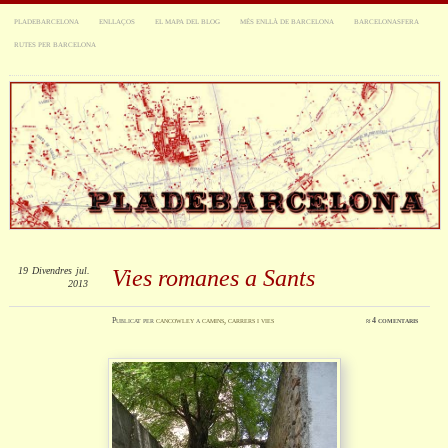
PLADEBARCELONA
ENLLAÇOS
EL MAPA DEL BLOG
MÉS ENLLÀ DE BARCELONA
BARCELONASFERA
RUTES PER BARCELONA
19
Divendres
jul.
Vies romanes a Sants
2013
Publicat
per
cancowley
a
camins, carrers i vies
≈
4 comentaris