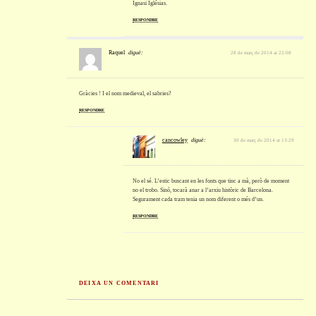
Ignasi Iglésias.
RESPONDRE
Raquel
diguè:
28 de març de 2014 at 22:08
Gràcies ! I el nom medieval, el sabries?
RESPONDRE
cancowley
diguè:
30 de març de 2014 at 13:29
No el sé. L’estic buscant en les fonts que tinc a mà, però de moment
no el trobo. Sinó, tocarà anar a l’arxiu històric de Barcelona.
Segurament cada tram tenia un nom diferent o més d’un.
RESPONDRE
DEIXA UN COMENTARI