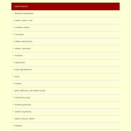
TEMÀTIQUES
Barcelona subterrània
camins, carrers i vies
conflictes urbans
curiositats
edificis amb història
ermites i monestirs
escultura
especulació
estils arquitectònics
fonts
General
gent, tradicions, moviments socials
història d'un barri
històries personals
indrets sorprenents
jardins, boscos, arbres
literatura