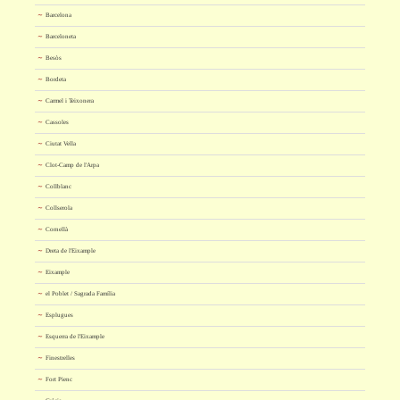
Barcelona
Barceloneta
Besòs
Bordeta
Carmel i Teixonera
Cassoles
Ciutat Vella
Clot-Camp de l'Arpa
Collblanc
Collserola
Cornellà
Dreta de l'Eixample
Eixample
el Poblet / Sagrada Família
Esplugues
Esquerra de l'Eixample
Finestrelles
Fort Pienc