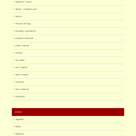
llegendes i rumors
masies – patrimoni rural
música
Notícies del blog
passatges i passadissos
patrimoni industrial
places i mercats
pobresa
rec comtal
recs i sèquies
rieres i torrents
topònims
trens i tramvies
urbanisme
ZONES
Agudells
Badal
Badalona