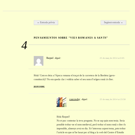
Post navigation
← Entrada prèvia
Següent entrada →
PENSAMIENTOS SOBRE “VIES ROMANES A SANTS”
4
Raquel
diguè:
25 de març de 2014 at 0:05
Hola! Com es deia a l’època romana el traçat de la carretera de la Bordeta (gava-
constitució)? No em queda clar i voldria saber el seu nom d’orígen romà i/o íber.
RESPONDRE
cancowley
diguè:
25 de març de 2014 at 23:58
Hola Raquel!
No et puc contestar la teva pregunta. No se sap quin nom tenia. Seria
possible trobar-ne el nom medieval, però trobar el nom romà o iber és
impossible, almenys avui en dia. Si t’interessa aquest tema, pots trobar
l’article en que m’he basat per al blog a la web del Centre d’Estudis