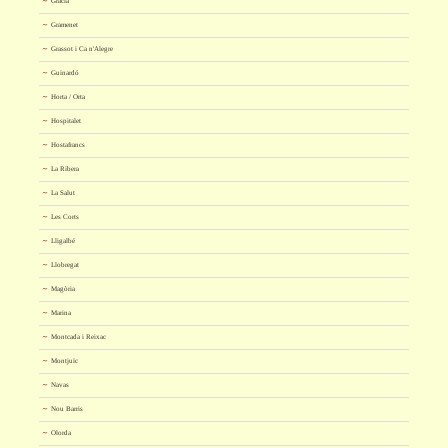
Gràcia
Gramenet
Grassot i Ca n'Alegre
Guinardó
Horta / Orta
Hospitalet
Hostafrancs
La Ribera
La Salut
Les Corts
Lligalbé
Llobregat
Magòria
Marina
Montcada i Reixac
Montjuïc
Navas
Nou Barris
Olorda