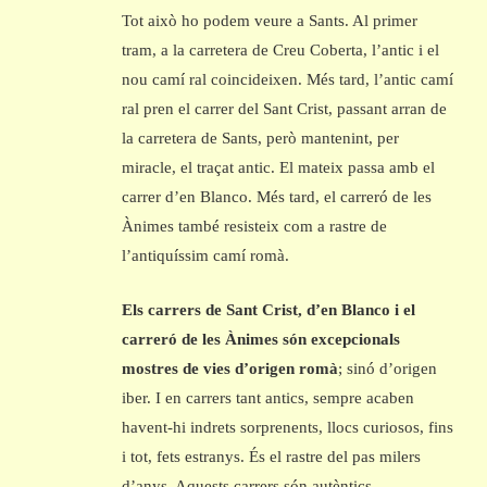
Tot això ho podem veure a Sants. Al primer
tram, a la carretera de Creu Coberta, l’antic i el
nou camí ral coincideixen. Més tard, l’antic camí
ral pren el carrer del Sant Crist, passant arran de
la carretera de Sants, però mantenint, per
miracle, el traçat antic. El mateix passa amb el
carrer d’en Blanco. Més tard, el carreró de les
Ànimes també resisteix com a rastre de
l’antiquíssim camí romà.
Els carrers de Sant Crist, d’en Blanco i el
carreró de les Ànimes són excepcionals
mostres de vies d’origen romà
; sinó d’origen
iber. I en carrers tant antics, sempre acaben
havent-hi indrets sorprenents, llocs curiosos, fins
i tot, fets estranys. És el rastre del pas milers
d’anys. Aquests carrers són autèntics