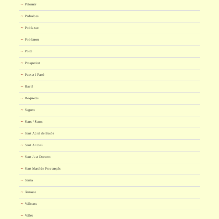
Palomar
Pedralbes
Poble-sec
Poblenou
Porta
Prosperitat
Putxet i Farró
Raval
Roquetes
Sagrera
Sans / Sants
Sant Adrià de Besòs
Sant Antoni
Sant Just Desvern
Sant Martí de Provençals
Sarrià
Torrassa
Vallcarca
Vallès