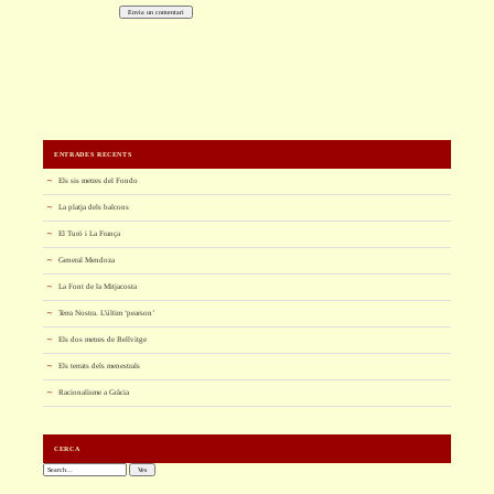
ENTRADES RECENTS
Els sis metres del Fondo
La platja dels balcons
El Turó i La França
General Mendoza
La Font de la Mitjacosta
Terra Nostra. L’últim ‘pearson’
Els dos metres de Bellvitge
Els terrats dels menestrals
Racionalisme a Gràcia
CERCA
Cerca: