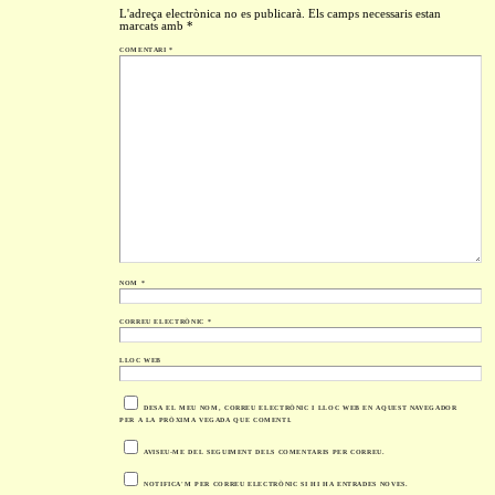
L'adreça electrònica no es publicarà.
Els camps necessaris estan
marcats amb
*
COMENTARI
*
NOM
*
CORREU ELECTRÒNIC
*
LLOC WEB
DESA EL MEU NOM, CORREU ELECTRÒNIC I LLOC WEB EN AQUEST NAVEGADOR
PER A LA PRÒXIMA VEGADA QUE COMENTI.
AVISEU-ME DEL SEGUIMENT DELS COMENTARIS PER CORREU.
NOTIFICA'M PER CORREU ELECTRÒNIC SI HI HA ENTRADES NOVES.