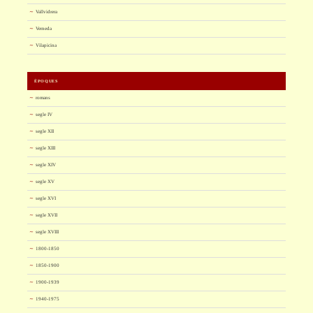
Vallvidrera
Verneda
Vilapicina
ÈPOQUES
romans
segle IV
segle XII
segle XIII
segle XIV
segle XV
segle XVI
segle XVII
segle XVIII
1800-1850
1850-1900
1900-1939
1940-1975