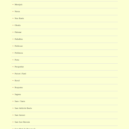
Montjuïc
Navas
Nou Barris
Olorda
Palomar
Pedralbes
Poble-sec
Poblenou
Porta
Prosperitat
Putxet i Farró
Raval
Roquetes
Sagrera
Sans / Sants
Sant Adrià de Besòs
Sant Antoni
Sant Just Desvern