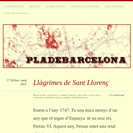
PLADEBARCELONA
ENLLAÇOS
EL MAPA DEL BLOG
MÉS ENLLÀ DE BARCELONA
BARCELONASFERA
RUTES PER BARCELONA
27
Dilluns
maig
Llàgrimes de Sant Llorenç
2013
Publicat
per
cancowley
a
camins, carrers i vies
,
especulació
,
gent,
≈
2 comentaris
tradicions, moviments socials
,
masies - patrimoni rural
Estem a l’any 1747. Fa una mica menys d’un
any que el regne d’Espanya té un nou rei,
Ferran VI. Aquest any, Ferran emet una reial