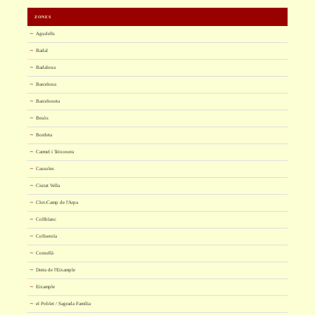
ZONES
Agudells
Badal
Badalona
Barcelona
Barceloneta
Besòs
Bordeta
Carmel i Teixonera
Cassoles
Ciutat Vella
Clot-Camp de l'Arpa
Collblanc
Collserola
Cornellà
Dreta de l'Eixample
Eixample
el Poblet / Sagrada Família