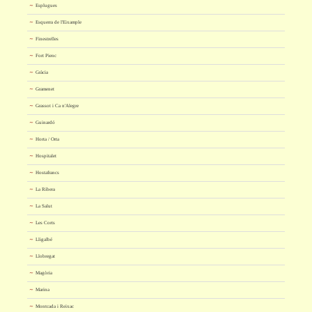
Esplugues
Esquerra de l'Eixample
Finestrelles
Fort Pienc
Gràcia
Gramenet
Grassot i Ca n'Alegre
Guinardó
Horta / Orta
Hospitalet
Hostafrancs
La Ribera
La Salut
Les Corts
Lligalbé
Llobregat
Magòria
Marina
Montcada i Reixac