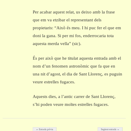
Per acabar aquest relat, us deixo amb la frase
que em va etzibar el representant dels
propietaris: “Això és meu. I hi puc fer el que em
doni la gana. Si per mi fos, enderrocaria tota
aquesta merda vella” (sic).
És per això que he titulat aquesta entrada amb el
nom d’un fenomen astronòmic que fa que en
una nit d’agost, el dia de Sant Llorenç, es puguin
veure estrelles fugaces.
Aquests dies, a l’antic carrer de Sant Llorenç,
s’hi poden veure moltes estrelles fugaces.
Post navigation
← Entrada prèvia
Següent entrada →