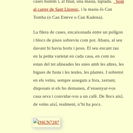
cases humils i, al final, una masia, tapiada.
Som
al carrer de Sant Llorenç
, i la masia és Can
Tomba (o Can Esteve o Can Kadena).
La filera de cases, encaixonada entre un polígon
i blocs de pisos sobreviu com pot. Abans, al seu
davant hi havia horts i pous. El seu encant rau
en la petita varietat en cada casa, en com no
estan del tot alineades les unes amb les altres, les
bigues de fusta i les teules, les plantes. I sobretot
en els veïns, sempre asseguts a fora, xerrant,
disposats si els ho demaneu, d’ensenyar-vos
casa seva i convidar-vos a un cafè. De llocs així,
de veïns així, realment, n’hi ha pocs.