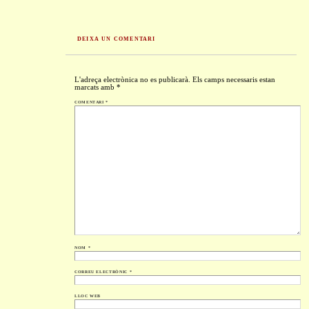
DEIXA UN COMENTARI
L'adreça electrònica no es publicarà.
Els camps necessaris estan
marcats amb
*
COMENTARI
*
NOM
*
CORREU ELECTRÒNIC
*
LLOC WEB