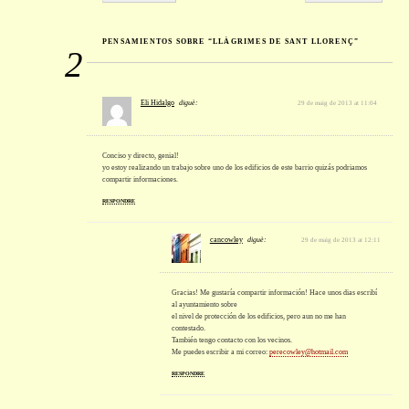
PENSAMIENTOS SOBRE “LLÀGRIMES DE SANT LLORENÇ”
2
Eli Hidalgo
diguè:
29 de maig de 2013 at 11:04
Conciso y directo, genial!
yo estoy realizando un trabajo sobre uno de los edificios de este barrio quizás podriamos
compartir informaciones.
RESPONDRE
cancowley
diguè:
29 de maig de 2013 at 12:11
Gracias! Me gustaría compartir información! Hace unos dias escribí
al ayuntamiento sobre
el nivel de protección de los edificios, pero aun no me han
contestado.
También tengo contacto con los vecinos.
Me puedes escribir a mi correo:
perecowley@hotmail.com
RESPONDRE