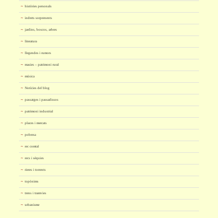
històries personals
indrets sorprenents
jardins, boscos, arbres
literatura
llegendes i rumors
masies – patrimoni rural
música
Notícies del blog
passatges i passadissos
patrimoni industrial
places i mercats
pobresa
rec comtal
recs i sèquies
rieres i torrents
topònims
trens i tramvies
urbanisme