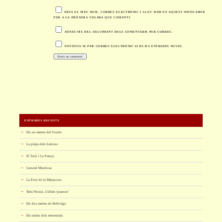
DESA EL MEU NOM, CORREU ELECTRÒNIC I LLOC WEB EN AQUEST NAVEGADOR
PER A LA PRÒXIMA VEGADA QUE COMENTI.
AVISEU-ME DEL SEGUIMENT DELS COMENTARIS PER CORREU.
NOTIFICA'M PER CORREU ELECTRÒNIC SI HI HA ENTRADES NOVES.
ENTRADES RECENTS
Els sis metres del Fondo
La platja dels balcons
El Turó i La França
General Mendoza
La Font de la Mitjacosta
Terra Nostra. L’últim ‘pearson’
Els dos metres de Bellvitge
Els terrats dels menestrals