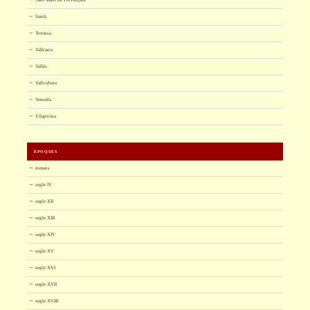
Sant Martí de Provençals
Sarrià
Torrassa
Vallcarca
Vallès
Vallvidrera
Verneda
Vilapicina
ÈPOQUES
romans
segle IV
segle XII
segle XIII
segle XIV
segle XV
segle XVI
segle XVII
segle XVIII