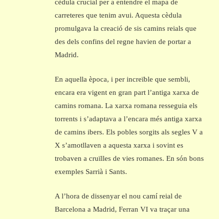
cèdula crucial per a entendre el mapa de
carreteres que tenim avui. Aquesta cèdula
promulgava la creació de sis camins reials que
des dels confins del regne havien de portar a
Madrid.
En aquella època, i per increïble que sembli,
encara era vigent en gran part l’antiga xarxa de
camins romana. La xarxa romana resseguia els
torrents i s’adaptava a l’encara més antiga xarxa
de camins ibers. Els pobles sorgits als segles V a
X s’amotllaven a aquesta xarxa i sovint es
trobaven a cruïlles de vies romanes. En són bons
exemples Sarrià i Sants.
A l’hora de dissenyar el nou camí reial de
Barcelona a Madrid, Ferran VI va traçar una