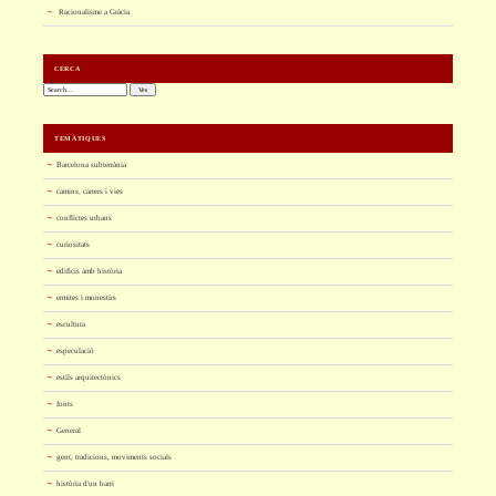
Racionalisme a Gràcia
CERCA
Cerca:
TEMÀTIQUES
Barcelona subterrània
camins, carrers i vies
conflictes urbans
curiositats
edificis amb història
ermites i monestirs
escultura
especulació
estils arquitectònics
fonts
General
gent, tradicions, moviments socials
història d'un barri