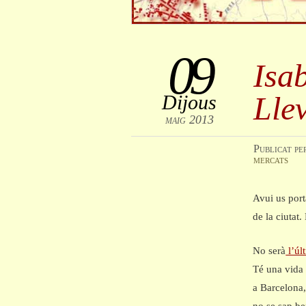
09
Isab
Lle
Dijous
maig 2013
Publicat
pe
mercats
Avui us port
de la ciutat
No serà
l’úl
Té una vida 
a Barcelona,