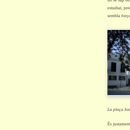
no se sap be
estudiat, pr
sembla força
La plaça Isa
És justament