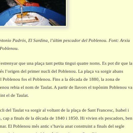
tonio Padrós, El Sardina, l’últim pescador del Poblenou. Font: Arxiu
 Poblenou.
estrenyar que una plaça tant petita tingui quatre noms. Es pot dir que la
 és l’origen del primer nucli del Poblenou. La plaça va sorgir abans
l Poblenou fos el Poblenou. Fins a la dècada de 1880, la zona de
lenou rebia el nom de Taulat. A partir de llavors el topònim Poblenou va
int el de Taulat.
li del Taulat va sorgir al voltant de la plaça de Sant Francesc, Isabel i
, cap a finals de la dècada de 1840 i 1850. Hi vivien els pescadors, ben
mar. El Poblenou més antic s’havia anat construint a finals del segle