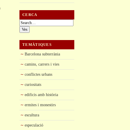
a
CERCA
Cerca:
TEMÀTIQUES
Barcelona subterrània
camins, carrers i vies
conflictes urbans
curiositats
edificis amb història
ermites i monestirs
escultura
especulació