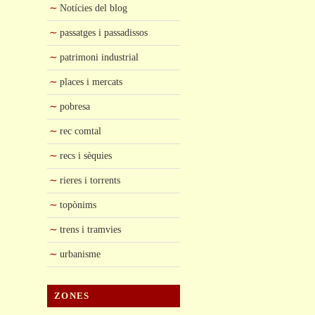
Notícies del blog
passatges i passadissos
patrimoni industrial
places i mercats
pobresa
rec comtal
recs i sèquies
rieres i torrents
topònims
trens i tramvies
urbanisme
ZONES