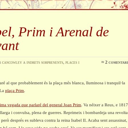
el, Prim i Arenal de
vant
r
cancowley
a
indrets sorprenents
,
places i
≈
2 comentari
aré al que probablement és la plaça més blanca, lluminosa i tranquil·la
. La
plaça Prim
.
tima vegada que parlaré del general Joan Prim
. Va néixer a Reus, e 1817
llarga i convulsa, plena de guerres. Reprimeix i bombardeja una revolta
 però després es subleva contra la reina Isabel II. Acaba sent assassinat,