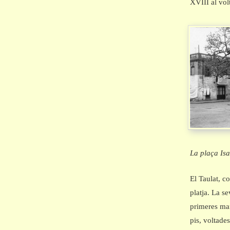
XVIII al volt
La plaça Isa
El Taulat, co
platja. La s
primeres man
pis, voltades