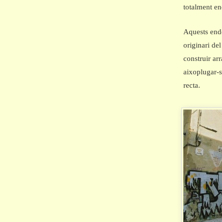
totalment en
Aquests ende
originari de
construir arr
aixoplugar-s
recta.