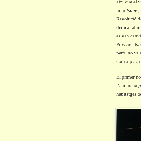
així que el 
nom
Isabel
,
Revolució de
dedicat al r
es van canvi
Provençals,
però, no va 
com a plaça 
El primer no
l’anomena
p
habitatges d