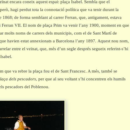
veïnat encara coneix aquest espai: plaça Isabel. Sembla que el
 però, hagi perdut tota la connotació política que va tenir durant la
 1868; de forma semblant al carrer Ferran, que, antigament, estava
ei Ferran VII. El nom de plaça Prim va venir l’any 1900, moment en que
ar molts noms de carrers dels municipis, com el de Sant Martí de
 que havien estat annexionats a Barcelona l’any 1897. Aquest nou nom,
arrelar entre el veïnat, que, més d’un segle després segueix referint-s’hi
Isabel.
m que va rebre la plaça fou el de Sant Francesc. A més, també se
laça dels pescadors
, per que al seu voltant s’hi concentren els humils
els pescadors del Poblenou.