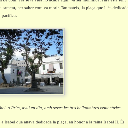
n bé com. I la seva vida no acaba aquí. Va ser momificat i ara està sent
ecisament, per saber com va morir. Tanmateix, la plaça que li és dedicad
 pacífica.
bel, o Prim, avui en dia, amb seves les tres bellaombres centenàries.
 a Isabel que anava dedicada la plaça, en honor a la reina Isabel II. És