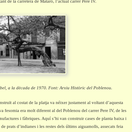
ant de la carretera de Mataró, l’actual carrer Pere IV.
bel, a la dècada de 1970. Font: Arxiu Històric del Poblenou.
nstruït al costat de la platja va néixer justament al voltant d’aquesta
eva fesomia era molt diferent al del Poblenou del carrer Pere IV, de les
ufactures i fàbriques. Aquí s’hi van construir cases de planta baixa i
 de prats d’indianes i les restes dels últims aiguamolls, assecats feia